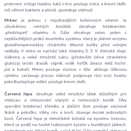
prokrvení. snižuje hladinu tuků v krvi. posiluje srdce a krevní oběh.
ničí střevní bakterie a plísně. zpomaluje stárnutí.
Mrkev:
je jednou z nejzdravějších kořenových zelenin. Je
zásobárnou cenných biolátek; obsahuje betakaroten.
„předstupeň“ vitamínu A. Dále obsahuje selen. jeden z
nejdůležitějších prvků imunitního systému. který je jádrem enzymu
glutathionperoxidázy. chránícího tělesné buňky před volnými
radikály. V mrkvi se nachází také vitamíny D. E. K. éterické oleje.
vláknina a velké množství cukru (především lehce stravitelné
glukózy). lecitin. draslík. vápník. vodík. hořčík. železo. měď. fosfor.
jód a kobalt. Mrkev posiluje sliznice v těle. aktivuje látkovou
výměnu. zastavuje proces stárnutí. podporuje růst srsti. kvalitu
pokožkyzlepšuje vidění. posiluje krevní oběh.
Červená řepa
: obsahuje velké množství látek důležitých pro
vitalizaci a omlazování starých a nemocných buněk. Díky
speciální kombinaci křemíku a dalších živin posiluje vazivové
tkáně a pokožku. stěny cév a kosti. zbavuje mozek jedovatých
kovů. Červená řepa je mimořádně bohatá na kyselinu listovou.
která se podílí na tvorbě nukleových kyselin v buněčných jádrech.
nezbytných pro dělení buněk a růst tkání. Dále pomáhá aktivovat