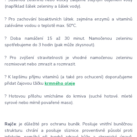
(například šálek zeleniny a šálek vody).
? Pro zachování bioaktivních látek. zejména enzymů a vitamínů
zaléváme vodou o teplotě max. 50°C.
? Doba namáčení 15 až 30 minut. Namočenou zeleninu
spotřebujeme do 3 hodin (pak může zkysnout).
? Pro zvýšení stravitelnosti je vhodné namočenou zeleninu
rozmixovat nebo zmrazit a rozmrazit.
? K lepšímu příjmu vitamínů (a také pro ochucení) doporučujeme
přidat čajovou lžičku
krmného oleje
? Hotovou přílohu vmícháme do krmiva (suché hotové. mleté
syrové nebo mírně povařené maso).
Rajče
: je důležité pro ochranu buněk. Posiluje vnitřní buněčnou
strukturu. chrání a posiluje sliznice. proventivně působí proti
infekcím. pomáhá při tvorbě zdravé kůže a chronické únavě.