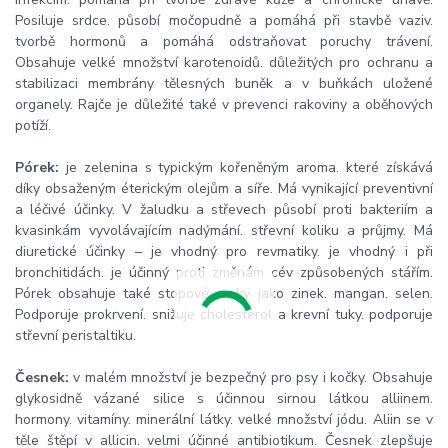
Posiluje srdce. působí močopudně a pomáhá při stavbě vaziv.
tvorbě hormonů a pomáhá odstraňovat poruchy trávení.
Obsahuje velké množství karotenoidů. důležitých pro ochranu a
stabilizaci membrány tělesných buněk a v buňkách uložené
organely. Rajče je důležité také v prevenci rakoviny a oběhových
potíží.
Pórek:
je zelenina s typickým kořeněným aroma. které získává
díky obsaženým éterickým olejům a síře. Má vynikající preventivní
a léčivé účinky. V žaludku a střevech působí proti bakteriím a
kvasinkám vyvolávajícím nadýmání. střevní koliku a průjmy. Má
diuretické účinky – je vhodný pro revmatiky. je vhodný i při
bronchitidách. je účinný proti změnám cév způsobených stářím.
Pórek obsahuje také stopové prvky jako zinek. mangan. selen.
Podporuje prokrvení. snižuje cholesterol a krevní tuky. podporuje
střevní peristaltiku.
Česnek:
v malém množství je bezpečný pro psy i kočky. Obsahuje
glykosidně vázané silice s účinnou sirnou látkou alliinem.
hormony. vitamíny. minerální látky. velké množství jódu. Aliin se v
těle štěpí v allicin. velmi účinné antibiotikum. Česnek zlepšuje