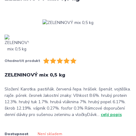
Ohodnotit produkt
ZELENINOVÝ mix 0,5 kg
Složení: Karotka. pastiňák. červená řepa. hrášek. špenát. vojtěška.
rajče. pórek. česnek Jakostní znaky: Vlhkost 8.6%. hrubý protein
12.3%. hrubý tuk 1.7%. hrubá vláknina 7%. hrubý popel 6.17%.
škrob 12.19%. vápník 0.27%. fosfor 0.3% Rámcové doporučení
denní dávky pro sušenou zeleninu a vločkyDávk...
celý popis
Dostupnost
Není skladem