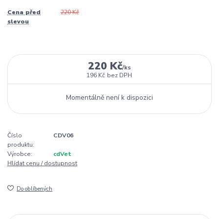
Cena před
220 Kč
slevou
220 Kč
/
ks
196 Kč
bez DPH
Momentálně není k dispozici
Číslo
CDV06
produktu:
Výrobce:
cdVet
Hlídat cenu / dostupnost
Do oblíbených