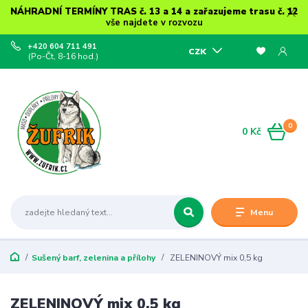
NÁHRADNÍ TERMÍNY TRAS č. 13 a 14 a zařazujeme trasu č. 12
vše najdete v rozvozu
+420 604 711 491
CZK
(Po-Čt, 8-16 hod.)
0
0 Kč
Menu
Sušený barf, zelenina a přílohy
ZELENINOVÝ mix 0,5 kg
ZELENINOVÝ mix 0,5 kg