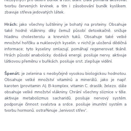
tvorbu červených krvinek. a tím i zásobování buněk kyslíkem.
zbavuje střeva jedovatých látek.
Hrách:
jako všechny luštěniny je bohatý na proteiny. Obsahuje
také hodně vlákniny. díky čemuž působí detoxikačně. snižuje
hladinu cholesterolu a krevních tuků. Obsahuje také velké
množství hořčíku a nukleových kyselin. v nichž je uložená dědičná
informace; tyto kyseliny omlazují. pomáhají regenerovat tkáně.
Hrách působí anabolicky. dodává energii. posiluje nervy. aktivuje
látkovou přeměnu v buňkách. posiluje srst. zlepšuje vidění.
Špenát:
je zelenina s neobyčejně vysokou biologickou hodnotou.
Obsahuje velké množství vitamínů a minerálů. jako je např.
karoten (provitamin A). B-komplex. vitamin C. draslík. železo. dále
obsahuje velké množství vlákniny. Chrání všechny sliznice v těle.
aktivuje metabolizmus sacharidů. posiluje nervový systém.
podporuje činnost svalstva a srdce. posiluje imunitní systém a
tvorbu hormonů. ostra%nuje „lenivost střev“.