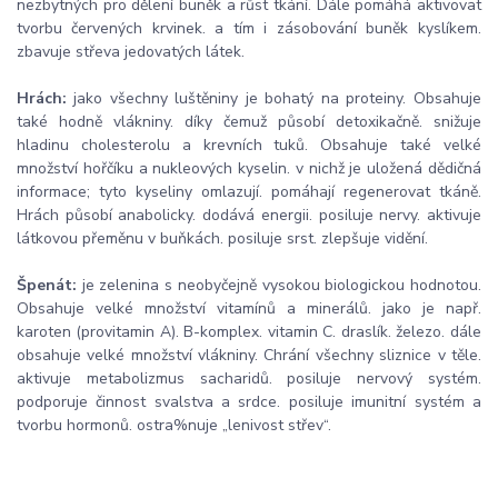
nezbytných pro dělení buněk a růst tkání. Dále pomáhá aktivovat
tvorbu červených krvinek. a tím i zásobování buněk kyslíkem.
zbavuje střeva jedovatých látek.
Hrách:
jako všechny luštěniny je bohatý na proteiny. Obsahuje
také hodně vlákniny. díky čemuž působí detoxikačně. snižuje
hladinu cholesterolu a krevních tuků. Obsahuje také velké
množství hořčíku a nukleových kyselin. v nichž je uložená dědičná
informace; tyto kyseliny omlazují. pomáhají regenerovat tkáně.
Hrách působí anabolicky. dodává energii. posiluje nervy. aktivuje
látkovou přeměnu v buňkách. posiluje srst. zlepšuje vidění.
Špenát:
je zelenina s neobyčejně vysokou biologickou hodnotou.
Obsahuje velké množství vitamínů a minerálů. jako je např.
karoten (provitamin A). B-komplex. vitamin C. draslík. železo. dále
obsahuje velké množství vlákniny. Chrání všechny sliznice v těle.
aktivuje metabolizmus sacharidů. posiluje nervový systém.
podporuje činnost svalstva a srdce. posiluje imunitní systém a
tvorbu hormonů. ostra%nuje „lenivost střev“.