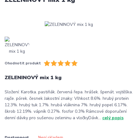
Ohodnotit produkt
ZELENINOVÝ mix 1 kg
Složení: Karotka. pastiňák. červená řepa. hrášek. špenát. vojtěška.
rajče. pórek. česnek Jakostní znaky: Vlhkost 8.6%. hrubý protein
12.3%. hrubý tuk 1.7%. hrubá vláknina 7%. hrubý popel 6.17%.
škrob 12.19%. vápník 0.27%. fosfor 0.3% Rámcové doporučení
denní dávky pro sušenou zeleninu a vločkyDávk...
celý popis
Dostupnost
Není skladem