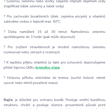
? Sušenou zeleninu nebo vločky zalijeme stejným objemem vody
(například šálek zeleniny a šálek vody).
? Pro zachování bioaktivních látek. zejména enzymů a vitamínů
zaléváme vodou o teplotě max. 50°C.
? Doba namáčení 15 až 30 minut. Namočenou zeleninu
spotřebujeme do 3 hodin (pak může zkysnout).
? Pro zvýšení stravitelnosti je vhodné namočenou zeleninu
rozmixovat nebo zmrazit a rozmrazit.
? K lepšímu příjmu vitamínů (a také pro ochucení) doporučujeme
přidat čajovou lžičku
krmného oleje
? Hotovou přílohu vmícháme do krmiva (suché hotové. mleté
syrové nebo mírně povařené maso).
Rajče
: je důležité pro ochranu buněk. Posiluje vnitřní buněčnou
strukturu. chrání a posiluje sliznice. proventivně působí proti