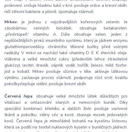
prokrvení. snižuje hladinu tuků v krvi. posiluje srdce a krevní oběh.
ničí střevní bakterie a plísně. zpomaluje stárnutí.
Mrkev:
je jednou z nejzdravějších kořenových zelenin. Je
zásobárnou cenných biolátek; obsahuje betakaroten.
„předstupeň“ vitamínu A. Dále obsahuje selen. jeden z
nejdůležitějších prvků imunitního systému. který je jádrem enzymu
glutathionperoxidázy. chránícího tělesné buňky před volnými
radikály. V mrkvi se nachází také vitamíny D. E. K. éterické oleje.
vláknina a velké množství cukru (především lehce stravitelné
glukózy). lecitin. draslík. vápník. vodík. hořčík. železo. měď. fosfor.
jód a kobalt. Mrkev posiluje sliznice v těle. aktivuje látkovou
výměnu. zastavuje proces stárnutí. podporuje růst srsti. kvalitu
pokožkyzlepšuje vidění. posiluje krevní oběh.
Červená řepa
: obsahuje velké množství látek důležitých pro
vitalizaci a omlazování starých a nemocných buněk. Díky
speciální kombinaci křemíku a dalších živin posiluje vazivové
tkáně a pokožku. stěny cév a kosti. zbavuje mozek jedovatých
kovů. Červená řepa je mimořádně bohatá na kyselinu listovou.
která se podílí na tvorbě nukleových kyselin v buněčných jádrech.