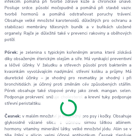
infekcím. pomáhá při tvorbě zdravé kůže a chronické únavě.
Posiluje srdce. působí močopudně a pomáhá při stavbě vaziv.
tvorbě hormonů a pomáhá odstraňovat poruchy trávení.
Obsahuje velké množství karotenoidů. důležitých pro ochranu a
stabilizaci membrány tělesných buněk a v buňkách uložené
organely. Rajče je důležité také v prevenci rakoviny a oběhových
potíží.
Pórek:
je zelenina s typickým kořeněným aroma. které získává
díky obsaženým éterickým olejům a síře. Má vynikající preventivní
a léčivé účinky. V žaludku a střevech působí proti bakteriím a
kvasinkám vyvolávajícím nadýmání. střevní koliku a průjmy. Má
diuretické účinky – je vhodný pro revmatiky. je vhodný i při
bronchitidách. je účinný proti změnám cév způsobených stářím.
Pórek obsahuje také stopové prvky jako zinek. mangan. selen.
Podporuje prokrvení. snižuje cholesterol a krevní tuky. podporuje
střevní peristaltiku.
Česnek:
v malém množství je bezpečný pro psy i kočky. Obsahuje
glykosidně vázané silice s účinnou sirnou látkou alliinem.
hormony. vitamíny. minerální látky. velké množství jódu. Aliin se v
těle štěpí v allicin. velmi účinné antibiotikum. Česnek zlepšuje