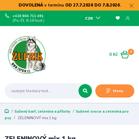
DOVOLENÁ
v termínu
OD 27.7.2026 DO 7.8.2026
.
+420 604 711 491
CZK
(Po-Čt, 8-16 hod.)
0
0 Kč
Menu
Sušený barf, zelenina a přílohy
Sušené ovoce a zelenina pro
psy
ZELENINOVÝ mix 1 kg
ZELENINOVÝ mix 1 kg