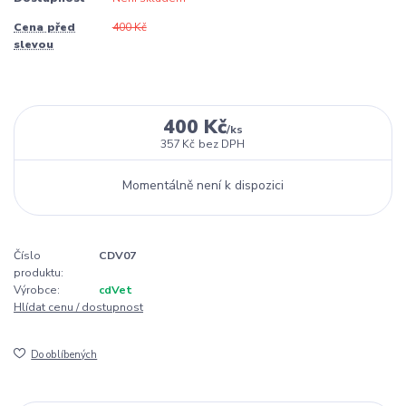
Cena před
400 Kč
slevou
400 Kč
/
ks
357 Kč
bez DPH
Momentálně není k dispozici
Číslo
CDV07
produktu:
Výrobce:
cdVet
Hlídat cenu / dostupnost
Do oblíbených