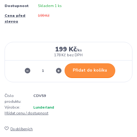
Dostupnost
Skladem 1 ks
Cena před
199 Kč
slevou
199 Kč
/
ks
178 Kč
bez DPH
Přidat do košíku
Číslo
CDV59
produktu:
Výrobce:
Lunderland
Hlídat cenu / dostupnost
Do oblíbených