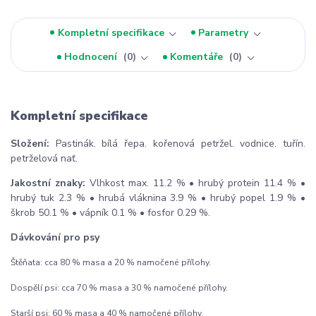
Kompletní specifikace
Parametry
Hodnocení
0
Komentáře
0
Kompletní specifikace
Složení:
Pastinák. bílá řepa. kořenová petržel. vodnice. tuřín.
petrželová nať.
Jakostní znaky:
Vlhkost max. 11.2 % • hrubý protein 11.4 % •
hrubý tuk 2.3 % • hrubá vláknina 3.9 % • hrubý popel 1.9 % •
škrob 50.1 % • vápník 0.1 % • fosfor 0.29 %.
Dávkování pro psy
Štěňata: cca 80 % masa a 20 % namočené přílohy.
Dospělí psi: cca 70 % masa a 30 % namočené přílohy.
Starší psi: 60 % masa a 40 % namočené přílohy.