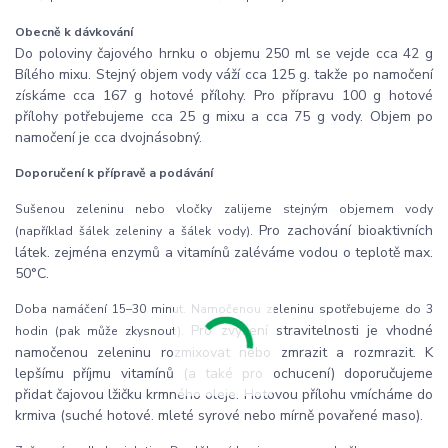
Obecně k dávkování
Do poloviny čajového hrnku o objemu 250 ml se vejde cca 42 g
Bílého mixu. Stejný objem vody váží cca 125 g. takže po namočení
získáme cca 167 g hotové přílohy. Pro přípravu 100 g hotové
přílohy potřebujeme cca 25 g mixu a cca 75 g vody. Objem po
namočení je cca dvojnásobný.
Doporučení k přípravě a podávání
Sušenou zeleninu nebo vločky zalijeme stejným objemem vody
Pro zachování bioaktivních
(například šálek zeleniny a šálek vody).
látek. zejména enzymů a vitamínů zaléváme vodou o teplotě max.
50°C.
Doba namáčení 15–30 minut. Namočenou zeleninu spotřebujeme do 3
Pro zvýšení stravitelnosti je vhodné
hodin (pak může zkysnout).
namočenou zeleninu rozmixovat nebo zmrazit a rozmrazit. K
lepšímu příjmu vitamínů (a také pro ochucení) doporučujeme
přidat čajovou lžičku krmného oleje. Hotovou přílohu vmícháme do
krmiva (suché hotové. mleté syrové nebo mírně povařené maso).