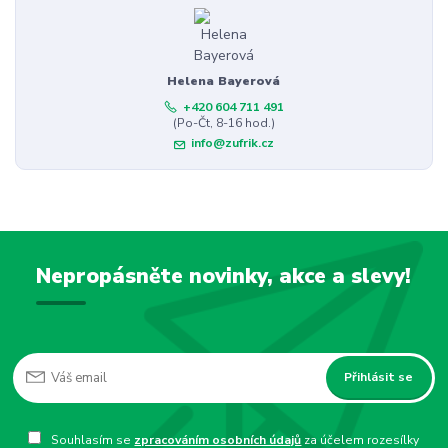
Helena Bayerová
+420 604 711 491
(Po-Čt, 8-16 hod.)
info@zufrik.cz
Nepropásněte novinky, akce a slevy!
Přihlásit se
Souhlasím se
zpracováním osobních údajů
za účelem rozesílky