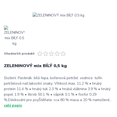
Ohodnotit produkt
ZELENINOVÝ mix BÍLÝ 0,5 kg
Složení: Pastinák. bílá řepa. kořenová petržel. vodnice. tuřín.
petrželová nať.Jakostní znaky: Vlhkost max. 11.2 % • hrubý
protein 11.4 % • hrubý tuk 2.3 % • hrubá vláknina 3.9 % • hrubý
popel 1.9 % • škrob 50.1 % • vápník 0.1 % • fosfor 0.29
%.Dávkování pro psyŠtěňata: cca 80 % masa a 20 % namočené...
celý popis