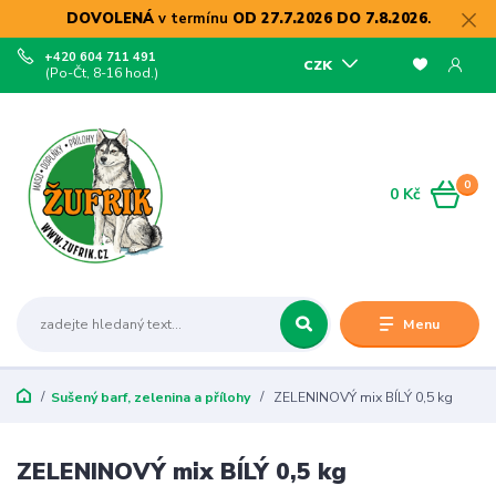
DOVOLENÁ
v termínu
OD 27.7.2026 DO 7.8.2026
.
+420 604 711 491
CZK
(Po-Čt, 8-16 hod.)
0
0 Kč
Menu
Sušený barf, zelenina a přílohy
ZELENINOVÝ mix BÍLÝ 0,5 kg
ZELENINOVÝ mix BÍLÝ 0,5 kg