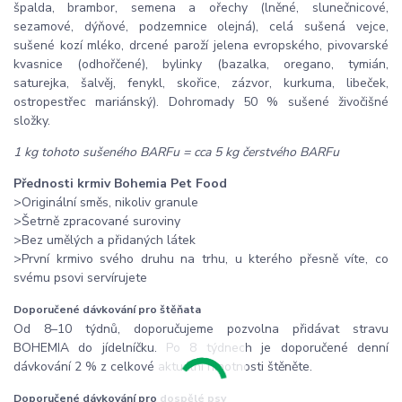
špalda, brambor, semena a ořechy (lněné, slunečnicové,
sezamové, dýňové, podzemnice olejná), celá sušená vejce,
sušené kozí mléko, drcené paroží jelena evropského, pivovarské
kvasnice (odhořčené), bylinky (bazalka, oregano, tymián,
saturejka, šalvěj, fenykl, skořice, zázvor, kurkuma, libeček,
ostropestřec mariánský). Dohromady 50 % sušené živočišné
složky.
1 kg tohoto sušeného BARFu = cca 5 kg čerstvého BARFu
Přednosti krmiv Bohemia Pet Food
>Originální směs, nikoliv granule
>Šetrně zpracované suroviny
>Bez umělých a přidaných látek
>První krmivo svého druhu na trhu, u kterého přesně víte, co
svému psovi servírujete
Doporučené dávkování pro štěňata
Od 8–10 týdnů, doporučujeme pozvolna přidávat stravu
BOHEMIA do jídelníčku. Po 8 týdnech je doporučené denní
dávkování 2 % z celkové aktuální hmotnosti štěněte.
Doporučené dávkování pro dospělé psy