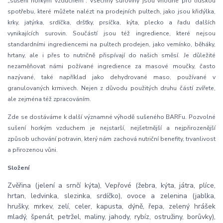
„sušení horkým vzduchem“. Všechny suroviny jsou vhodné pro lidskou
spotřebu, které můžete nalézt na prodejních pultech, jako jsou křidýlka,
krky, jatýrka, srdíčka, dršťky, prsíčka, kýta, plecko a řadu dalších
vynikajících surovin. Součástí jsou též ingredience, které nejsou
standardními ingrediencemi na pultech prodejen, jako vemínko, běháky,
hrtany, ale i přes to nutričně přispívají do našich směsí. Je důležité
nezaměňovat námi požívané ingredience za masové moučky, často
nazývané, také například jako dehydrované maso, používané v
granulovaných krmivech. Nejen z důvodu použitých druhu částí zvířete,
ale zejména též zpracováním.
Zde se dostáváme k další významné výhodě sušeného BARFu. Pozvolné
sušení horkým vzduchem je nejstarší, nejšetrnější a nejpřirozenější
způsob uchování potravin, který nám zachová nutriční benefity, trvanlivost
a přirozenou vůni.
Složení
Zvěřina (jelení a srnčí kýta), Vepřové (žebra, kýta, játra, plíce,
hrtan, ledvinka, slezinka, srdíčko), ovoce a zelenina (jablka,
hrušky, mrkev, zelí, celer, kapusta, dýně, řepa, zelený hrášek
mladý, špenát, petržel, maliny, jahody, rybíz, ostružiny, borůvky),