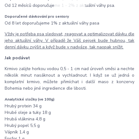
Od 12 měsíců doporučujeme 1 - 2% z aktuální váhy psa.
Doporučené dávkování pro seniory
Od 8 let doporučujeme 1% z aktuální váhy pasa
Vždy je potřeba psa sledovat, reagovat a optimalizovat dávku dle
jeho aktuální váhy. V případě že Váš pejsek bude hubnou, tak
denní dávku zvýšit a když bude v nadváze, tak naopak snížit.
Jak podávat
Krmivo zalijte horkou vodou 0,5 - 1 cm nad úroveň směsi a nechte
několik minut nasáknout a vychladnout. I když se už jedná o
kompletní krmivo, můžete přimíchat i další maso z konzervy
Bohemia nebo jiné ingredience dle libosti.
Analytické složky (ve 100g)
Hrubý protein 34 g
Hrubé oleje a tuky 18 g
Hrubá vláknina 4,8 g
Hrubý popel 5,5 g
Vápník 1,4 g
Fosfor 1 g