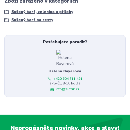
Zboží zařazeno v kategoriích
Sušený barf, zelenina a přílohy
Sušený barf na cesty
Potřebujete poradit?
Helena Bayerová
+420 604 711 491
(Po-Čt, 8-16 hod.)
info@zufrik.cz
Nepropásněte novinky, akce a slevy!