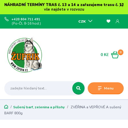
NÁHRADNÍ TERMÍNY TRAS č. 13 a 14 a zařazujeme trasu č. 12
vše najdete v rozvozu
+420 604 711 491
CZK
(Po-Čt, 8-16 hod.)
0
0 Kč
Menu
Sušený barf, zelenina a přílohy
ZVĚŘINA a VEPŘOVÉ A sušený
BARF 800g