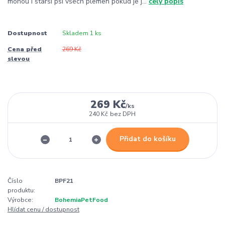
mohou i starší psi všech plemen pokud je j...
celý popis
Dostupnost
Skladem 1 ks
Cena před
269 Kč
slevou
269 Kč
/
ks
240 Kč
bez DPH
Přidat do košíku
Číslo
BPF21
produktu:
Výrobce:
BohemiaPetFood
Hlídat cenu / dostupnost