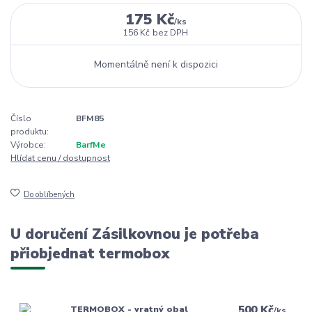
175 Kč
/
ks
156 Kč
bez DPH
Momentálně není k dispozici
Číslo
BFM85
produktu:
Výrobce:
BarfMe
Hlídat cenu / dostupnost
Do oblíbených
U doručení Zásilkovnou je potřeba
přiobjednat termobox
500 Kč
TERMOBOX - vratný obal
/
ks