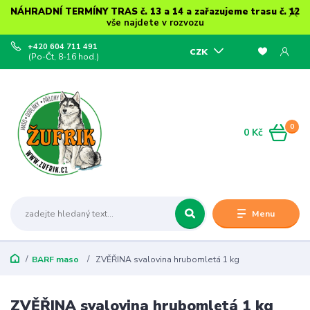
NÁHRADNÍ TERMÍNY TRAS č. 13 a 14 a zařazujeme trasu č. 12
vše najdete v rozvozu
+420 604 711 491
CZK
(Po-Čt, 8-16 hod.)
0
0 Kč
Menu
BARF maso
ZVĚŘINA svalovina hrubomletá 1 kg
ZVĚŘINA svalovina hrubomletá 1 kg