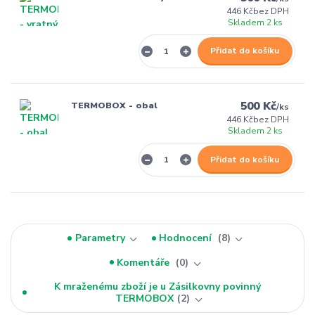
446 Kč
bez DPH
Skladem 2 ks
Přidat do košíku
500 Kč
TERMOBOX - obal
/
ks
446 Kč
bez DPH
Skladem 2 ks
Přidat do košíku
Parametry
Hodnocení
8
Komentáře
0
K mraženému zboží je u Zásilkovny povinný
TERMOBOX
2