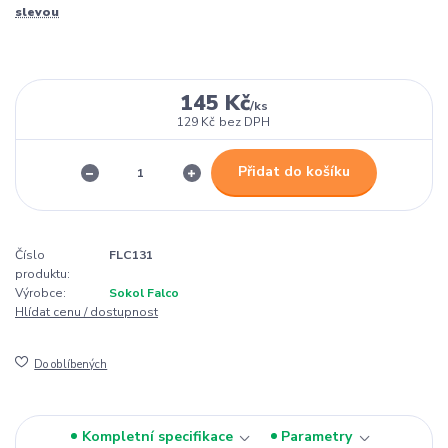
slevou
145 Kč
/
ks
129 Kč
bez DPH
Přidat do košíku
Číslo
FLC131
produktu:
Výrobce:
Sokol Falco
Hlídat cenu / dostupnost
Do oblíbených
Kompletní specifikace
Parametry