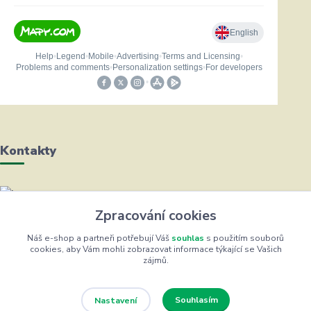
Kontakty
Helena Bayerová
Zpracování cookies
+420 604 711 491
(Po-Čt, 8-16 hod.)
Náš e-shop a partneři potřebují Váš
souhlas
s použitím souborů
cookies, aby Vám mohli zobrazovat informace týkající se Vašich
zájmů.
info@zufrik.cz
Souhlasím
Nastavení