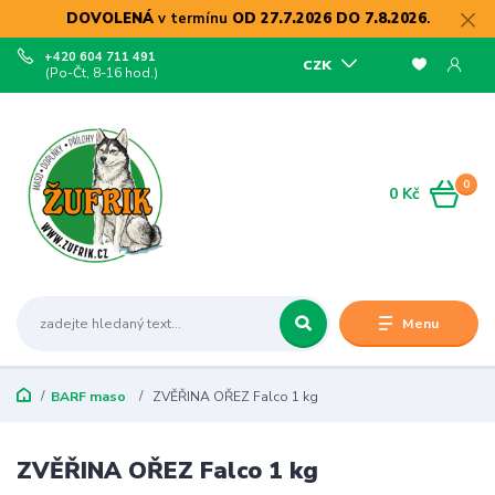
DOVOLENÁ
v termínu
OD 27.7.2026 DO 7.8.2026
.
+420 604 711 491
CZK
(Po-Čt, 8-16 hod.)
0
0 Kč
Menu
BARF maso
ZVĚŘINA OŘEZ Falco 1 kg
ZVĚŘINA OŘEZ Falco 1 kg