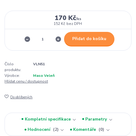
170 Kč
/
ks
152 Kč
bez DPH
Přidat do košíku
Číslo
VLN51
produktu:
Výrobce:
Maso Veleň
Hlídat cenu / dostupnost
Do oblíbených
Kompletní specifikace
Parametry
Hodnocení
2
Komentáře
0