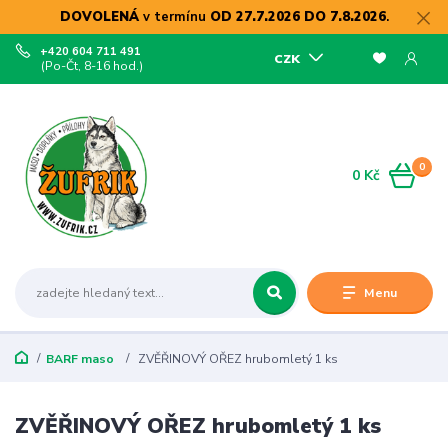
DOVOLENÁ
v termínu
OD 27.7.2026 DO 7.8.2026
.
+420 604 711 491
CZK
(Po-Čt, 8-16 hod.)
0
0 Kč
Menu
BARF maso
ZVĚŘINOVÝ OŘEZ hrubomletý 1 ks
ZVĚŘINOVÝ OŘEZ hrubomletý 1 ks