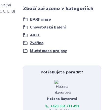
a velmi
Zboží zařazeno v kategoriích
 C. E. B)
BARF maso
Chovatelská balení
AKCE
Zvěřina
Mleté maso pro psy
Potřebujete poradit?
Helena Bayerová
+420 604 711 491