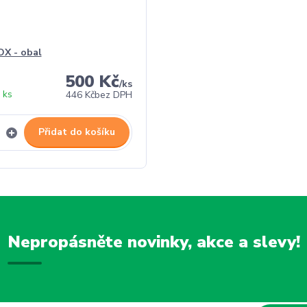
X - obal
500 Kč
/
ks
 ks
446 Kč
bez DPH
Přidat do košíku
Nepropásněte novinky, akce a slevy!