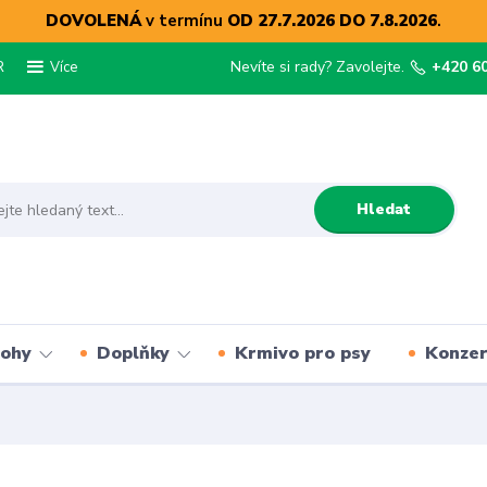
DOVOLENÁ
v termínu
OD 27.7.2026 DO 7.8.2026
.
R
Nevíte si rady? Zavolejte.
+420 6
Více
Hledat
lohy
Doplňky
Krmivo pro psy
Konze