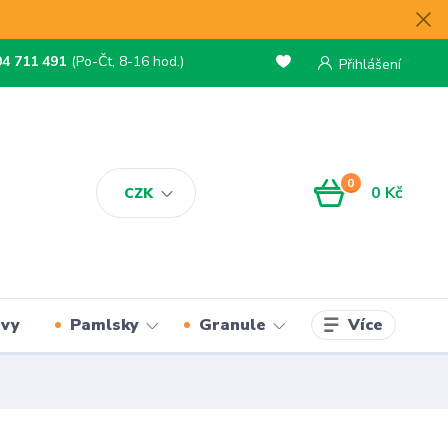
04 711 491
(Po-Čt, 8-16 hod.)
Přihlášení
0
0 Kč
CZK
Více
rvy
Pamlsky
Granule