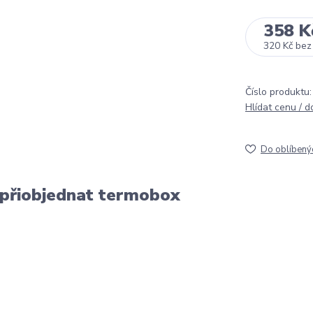
358 K
320 Kč
bez
Číslo produktu:
Hlídat cenu / 
Do oblíbený
 přiobjednat termobox