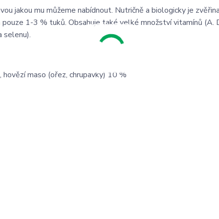
avou jakou mu můžeme nabídnout. Nutričně a biologicky je zvěřin
 pouze 1-3 % tuků. Obsahuje také velké množství vitamínů (A. D.
a selenu).
 hovězí maso (ořez, chrupavky) 10 %