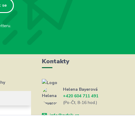
t se
tteru.
Kontakty
ahy
Helena Bayerová
+420 604 711 491
(Po-Čt, 8-16 hod.)
info@zufrik.cz