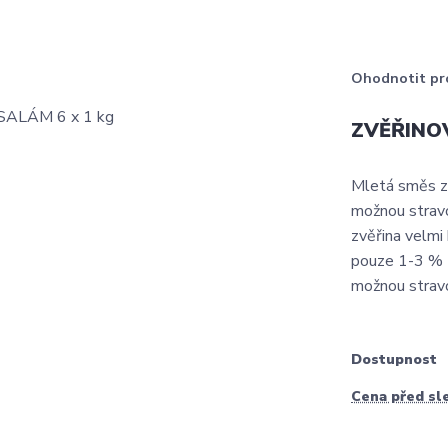
Ohodnotit pr
ZVĚŘINOV
Mletá směs z d
možnou stravo
zvěřina velmi
pouze 1-3 % t
možnou stravo
Dostupnost
Cena před sl