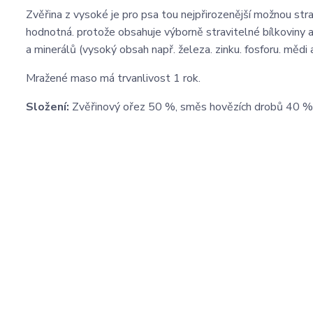
Zvěřina z vysoké je pro psa tou nejpřirozenější možnou str
hodnotná. protože obsahuje výborně stravitelné bílkoviny a
a minerálů (vysoký obsah např. železa. zinku. fosforu. mědi 
Mražené maso má trvanlivost 1 rok.
Složení:
Zvěřinový ořez 50 %, směs hovězích drobů 40 %,