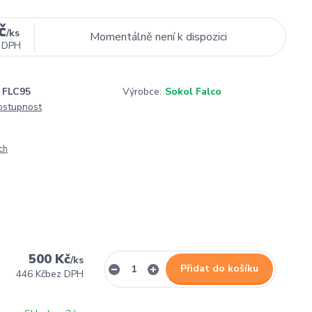
č
/
ks
Momentálně není k dispozici
 DPH
FLC95
Výrobce:
Sokol Falco
dostupnost
ch
500 Kč
/
ks
Přidat do košíku
446 Kč
bez DPH