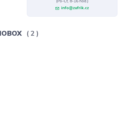
(Po-Čt, 8-16 hod.)
info@zufrik.cz
ERMOBOX
2