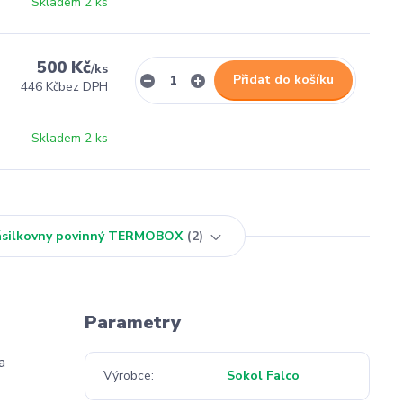
Skladem 2 ks
500 Kč
/
ks
Přidat do košíku
446 Kč
bez DPH
Skladem 2 ks
Zásilkovny povinný TERMOBOX
2
Parametry
a
Výrobce
Sokol Falco