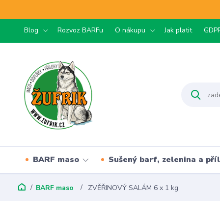
Blog
Rozvoz BARFu
O nákupu
Jak platit
GDP
BARF maso
Sušený barf, zelenina a pří
BARF maso
ZVĚŘINOVÝ SALÁM 6 x 1 kg