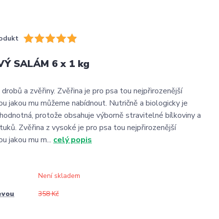
odukt
Ý SALÁM 6 x 1 kg
robů a zvěřiny. Zvěřina je pro psa tou nejpřirozenější
u jakou mu můžeme nabídnout. Nutričně a biologicky je
 hodnotná, protože obsahuje výborně stravitelné bílkoviny a
uků. Zvěřina z vysoké je pro psa tou nejpřirozenější
u jakou mu m...
celý popis
Není skladem
evou
358 Kč