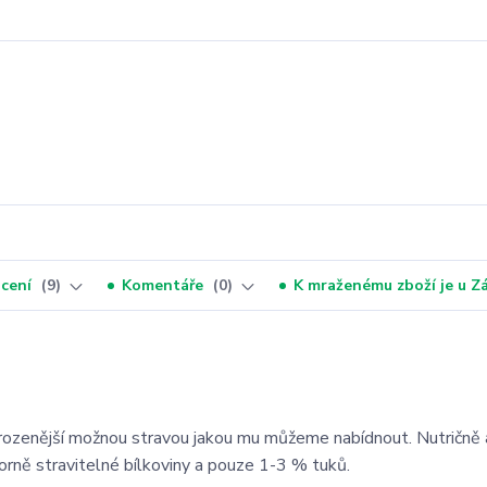
cení
9
Komentáře
0
K mraženému zboží je u 
řirozenější možnou stravou jakou mu můžeme nabídnout. Nutričně 
orně stravitelné bílkoviny a pouze 1-3 % tuků.