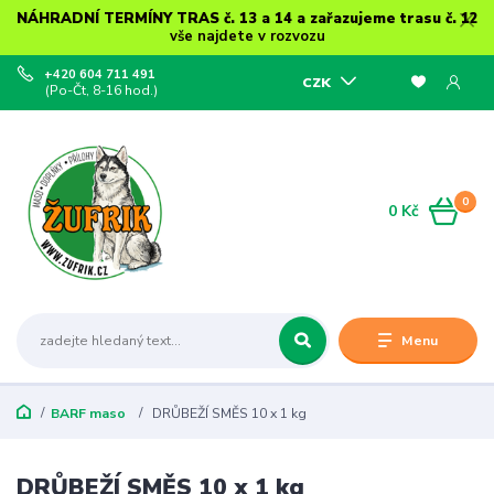
NÁHRADNÍ TERMÍNY TRAS č. 13 a 14 a zařazujeme trasu č. 12
vše najdete v rozvozu
+420 604 711 491
CZK
(Po-Čt, 8-16 hod.)
0
0 Kč
Menu
BARF maso
DRŮBEŽÍ SMĚS 10 x 1 kg
DRŮBEŽÍ SMĚS 10 x 1 kg