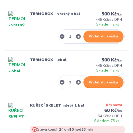
500 Kč
TERMOBOX - vratný obal
/
ks
446 Kč
bez DPH
Skladem 2 ks
Přidat do košíku
500 Kč
TERMOBOX - obal
/
ks
446 Kč
bez DPH
Skladem 2 ks
Přidat do košíku
8 % sleva
KUŘECÍ SKELET mletý 1 bal
60 Kč
/
ks
54 Kč
bez DPH
Skladem 75 ks
Sleva končí:
24
dní
10
hod
36
min