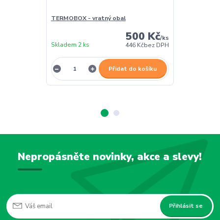
TERMOBOX - vratný obal
TERMOBOX - 
500 Kč
/
ks
Skladem 2 ks
Skladem 2 ks
446 Kč
bez DPH
Přidat do košíku
Nepropásněte novinky, akce a slevy!
Přihlásit se