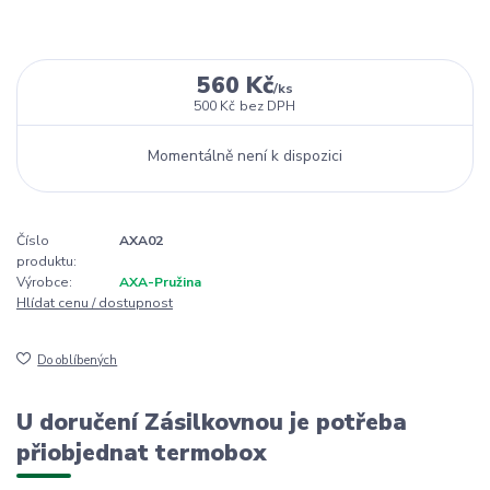
560 Kč
/
ks
500 Kč
bez DPH
Momentálně není k dispozici
Číslo
AXA02
produktu:
Výrobce:
AXA-Pružina
Hlídat cenu / dostupnost
Do oblíbených
U doručení Zásilkovnou je potřeba
přiobjednat termobox