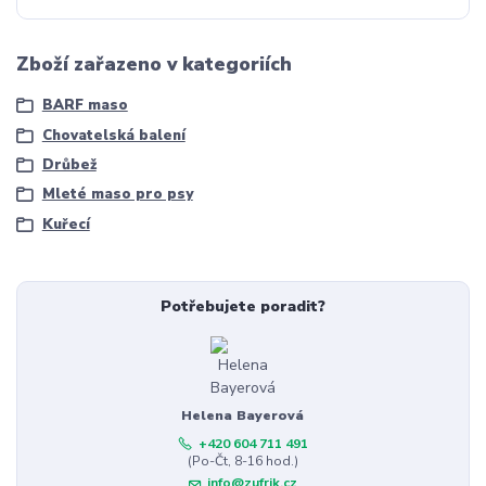
Zboží zařazeno v kategoriích
BARF maso
Chovatelská balení
Drůbež
Mleté maso pro psy
Kuřecí
Potřebujete poradit?
Helena Bayerová
+420 604 711 491
(Po-Čt, 8-16 hod.)
info@zufrik.cz