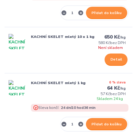
Přidat do košíku
650 Kč
KACHNÍ SKELET mletý 10 x 1 kg
/
kg
580 Kč
bez DPH
Není skladem
Detail
6 % sleva
KACHNÍ SKELET mletý 1 kg
64 Kč
/
kg
57 Kč
bez DPH
Skladem 24 kg
Sleva končí:
24
dní
10
hod
36
min
Přidat do košíku