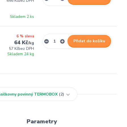
446 Kč
bez DPH
Skladem 2 ks
6 % sleva
Přidat do košíku
64 Kč
/
kg
57 Kč
bez DPH
Skladem 24 kg
Zásilkovny povinný TERMOBOX
2
Parametry