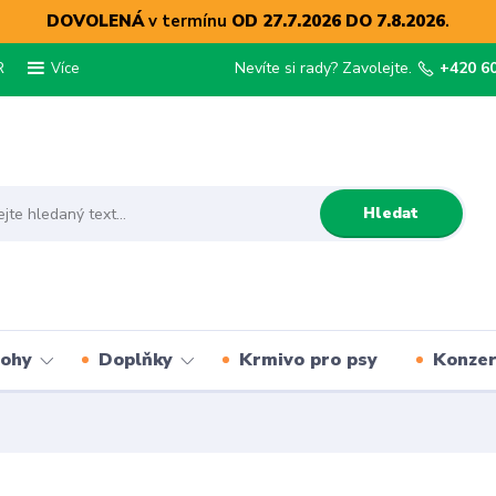
DOVOLENÁ
v termínu
OD 27.7.2026 DO 7.8.2026
.
R
Nevíte si rady? Zavolejte.
+420 6
Více
Hledat
lohy
Doplňky
Krmivo pro psy
Konze