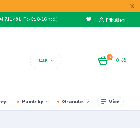
04 711 491
(Po-Čt, 8-16 hod.)
Přihlášení
0
0 Kč
CZK
Více
rvy
Pamlsky
Granule