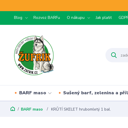
Blog
Rozvoz BARFu
O nákupu
Jak platit
GDP
BARF maso
Sušený barf, zelenina a pří
BARF maso
KRŮTÍ SKELET hrubomletý 1 bal.