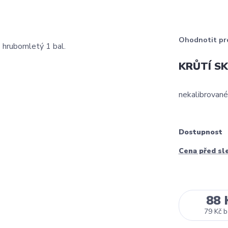
Ohodnotit pr
KRŮTÍ SK
nekalibrované
Dostupnost
Cena před sl
88 
79 Kč
b