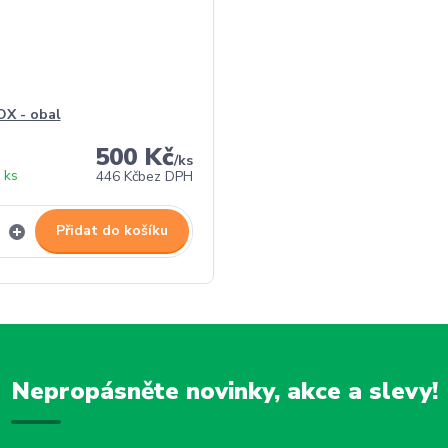
X - obal
500 Kč
/
ks
 ks
446 Kč
bez DPH
Přidat do košíku
Nepropásněte novinky, akce a slevy!