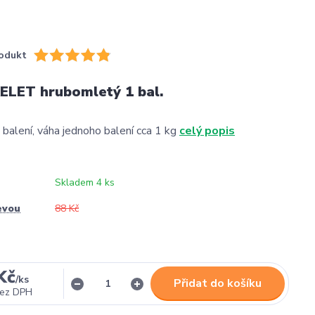
odukt
ELET hrubomletý 1 bal.
 balení, váha jednoho balení cca 1 kg
celý popis
Skladem 4 ks
evou
88 Kč
Kč
/
ks
Přidat do košíku
ez DPH