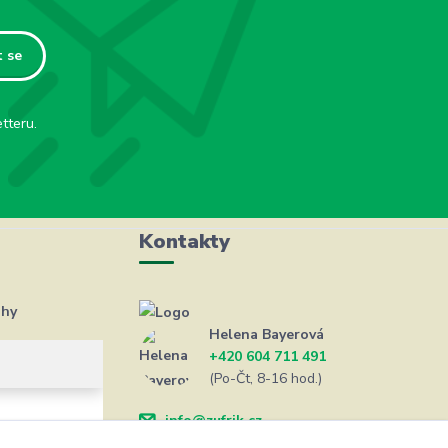
t se
tteru.
Kontakty
ahy
Helena Bayerová
+420 604 711 491
(Po-Čt, 8-16 hod.)
info@zufrik.cz