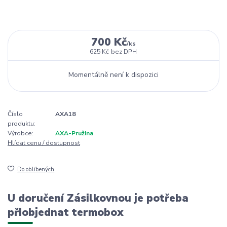
700 Kč
/
ks
625 Kč
bez DPH
Momentálně není k dispozici
Číslo
AXA18
produktu:
Výrobce:
AXA-Pružina
Hlídat cenu / dostupnost
Do oblíbených
U doručení Zásilkovnou je potřeba
přiobjednat termobox