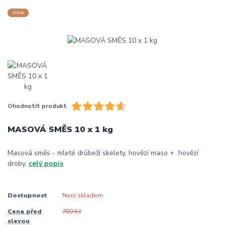
Akce
Ohodnotit produkt
MASOVÁ SMĚS 10 x 1 kg
Masová směs - mleté drůbeží skelety, hovězí maso + hovězí
droby.
celý popis
Dostupnost
Není skladem
Cena před
700 Kč
slevou