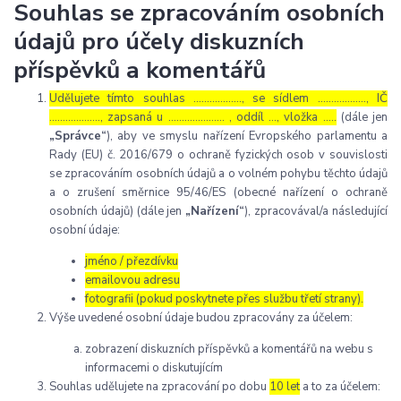
Souhlas se zpracováním osobních
údajů pro účely diskuzních
příspěvků a komentářů
Udělujete tímto souhlas ……………..., se sídlem ………………, IČ
………………., zapsaná u ………………… , oddíl …, vložka …..
(dále jen
„Správce“
), aby ve smyslu nařízení Evropského parlamentu a
Rady (EU) č. 2016/679 o ochraně fyzických osob v souvislosti
se zpracováním osobních údajů a o volném pohybu těchto údajů
a o zrušení směrnice 95/46/ES (obecné nařízení o ochraně
osobních údajů) (dále jen
„Nařízení“
), zpracovával/a následující
osobní údaje:
jméno / přezdívku
emailovou adresu
fotografii (pokud poskytnete přes službu třetí strany).
Výše uvedené osobní údaje budou zpracovány za účelem:
zobrazení diskuzních příspěvků a komentářů na webu s
informacemi o diskutujícím
Souhlas udělujete na zpracování po dobu
10 let
a to za účelem: