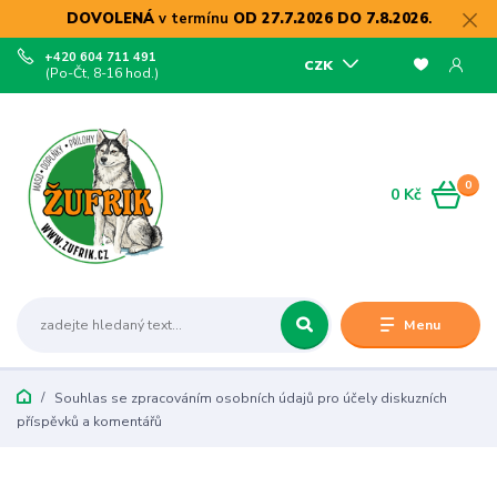
DOVOLENÁ
v termínu
OD 27.7.2026 DO 7.8.2026
.
+420 604 711 491
CZK
(Po-Čt, 8-16 hod.)
0
0 Kč
Menu
Souhlas se zpracováním osobních údajů pro účely diskuzních
příspěvků a komentářů