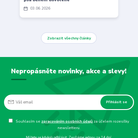
03
06
2026
Zobrazit všechny články
Nepropásněte novinky, akce a slevy!
Přihlásit se
Souhlasím se
zpracováním osobních údajů
za účelem rozesílky
newsletteru.
Můžete se kdykoli odhlásit. Zasíláme jednou za 14 dní.