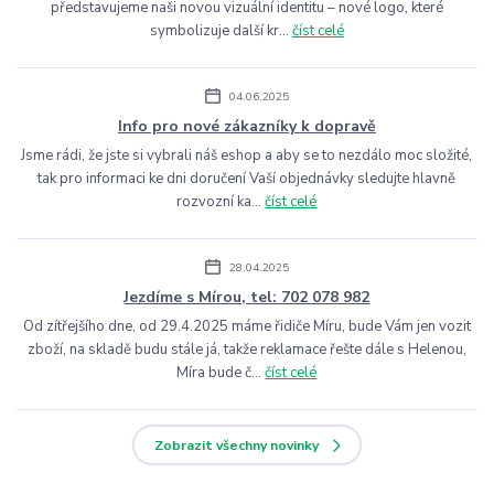
představujeme naši novou vizuální identitu – nové logo, které
symbolizuje další kr...
číst celé
04.06.2025
Info pro nové zákazníky k dopravě
Jsme rádi, že jste si vybrali náš eshop a aby se to nezdálo moc složité,
tak pro informaci ke dni doručení Vaší objednávky sledujte hlavně
rozvozní ka...
číst celé
28.04.2025
Jezdíme s Mírou, tel: 702 078 982
Od zítřejšího dne, od 29.4.2025 máme řidiče Míru, bude Vám jen vozit
zboží, na skladě budu stále já, takže reklamace řešte dále s Helenou,
Míra bude č...
číst celé
Zobrazit všechny novinky