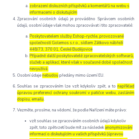
zobrazení diskuzních příspěvků a komentářů na webu s
informacemi o diskutujícím
Zpracování osobních údajů je prováděno Správcem osobních
údajů, osobní údaje však mohou zpracovávat i tito zpracovatelé:
Poskytovatelem služby Eshop-rychle, provozované
společností Golemos s.r.o., sídlem Zátkovo nábřeží
448/73, 370 01, České Budějovice
Případně další poskytovatelé zpracovatelských softwarů,
služeb a aplikací, které však v současné době společnost
nevyužívá.
Osobní údaje
nebudou
předány mimo území EU.
Souhlas se zpracováním lze vzít kdykoliv zpět, a to
například
úpravou preferencí ochrany soukromí v patičce webu, zasláním
dopisu, emailu
.
Vezměte, prosíme, na vědomí, že podle Nařízení máte právo:
vzít souhlas se zpracováním osobních údajů kdykoliv
zpět, toto zpětvzetí bude mít za následek
anonymizování
informací o diskutujícím u vašich příspěvků (úpravou