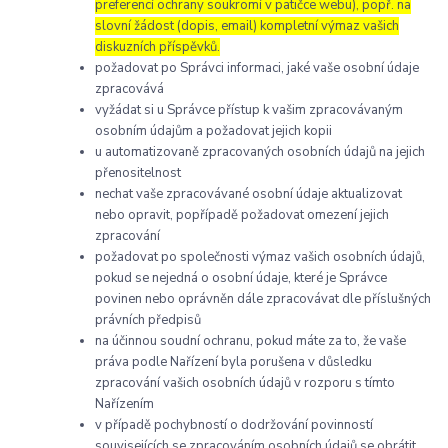
preferencí ochrany soukromí v patičce webu), popř. na
slovní žádost (dopis, email) kompletní výmaz vašich
diskuzních příspěvků.
požadovat po Správci informaci, jaké vaše osobní údaje
zpracovává
vyžádat si u Správce přístup k vašim zpracovávaným
osobním údajům a požadovat jejich kopii
u automatizovaně zpracovaných osobních údajů na jejich
přenositelnost
nechat vaše zpracovávané osobní údaje aktualizovat
nebo opravit, popřípadě požadovat omezení jejich
zpracování
požadovat po společnosti výmaz vašich osobních údajů,
pokud se nejedná o osobní údaje, které je Správce
povinen nebo oprávněn dále zpracovávat dle příslušných
právních předpisů
na účinnou soudní ochranu, pokud máte za to, že vaše
práva podle Nařízení byla porušena v důsledku
zpracování vašich osobních údajů v rozporu s tímto
Nařízením
v případě pochybností o dodržování povinností
souvisejících se zpracováním osobních údajů se obrátit