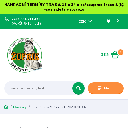
NÁHRADNÍ TERMÍNY TRAS č. 13 a 14 a zařazujeme trasu č. 12
vše najdete v rozvozu
+420 604 711 491
CZK
(Po-Čt, 8-16 hod.)
0
0 Kč
Menu
Novinky
Jezdíme s Mírou, tel: 702 078 982