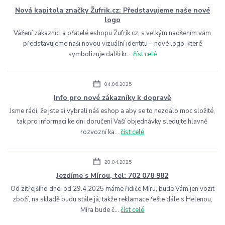
Nová kapitola značky Žufrik.cz: Představujeme naše nové
logo
Vážení zákazníci a přátelé eshopu Žufrik.cz, s velkým nadšením vám
představujeme naši novou vizuální identitu – nové logo, které
symbolizuje další kr...
číst celé
04.06.2025
Info pro nové zákazníky k dopravě
Jsme rádi, že jste si vybrali náš eshop a aby se to nezdálo moc složité,
tak pro informaci ke dni doručení Vaší objednávky sledujte hlavně
rozvozní ka...
číst celé
28.04.2025
Jezdíme s Mírou, tel: 702 078 982
Od zítřejšího dne, od 29.4.2025 máme řidiče Míru, bude Vám jen vozit
zboží, na skladě budu stále já, takže reklamace řešte dále s Helenou,
Míra bude č...
číst celé