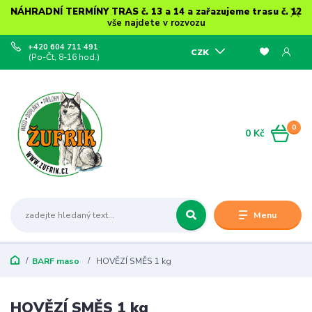
NÁHRADNÍ TERMÍNY TRAS č. 13 a 14 a zařazujeme trasu č. 12
vše najdete v rozvozu
+420 604 711 491
CZK
(Po-Čt, 8-16 hod.)
0
0 Kč
Menu
BARF maso
HOVĚZÍ SMĚS 1 kg
HOVĚZÍ SMĚS 1 kg