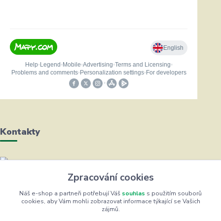
Kontakty
Helena Bayerová
Zpracování cookies
+420 604 711 491
(Po-Čt, 8-16 hod.)
Náš e-shop a partneři potřebují Váš
souhlas
s použitím souborů
cookies, aby Vám mohli zobrazovat informace týkající se Vašich
zájmů.
info@zufrik.cz