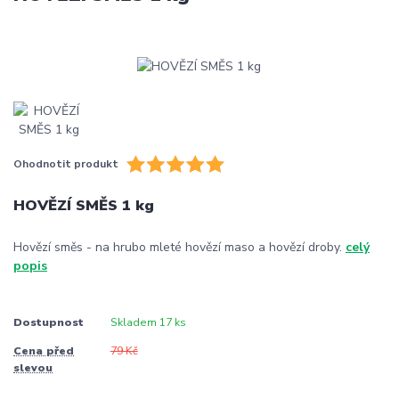
Ohodnotit produkt
HOVĚZÍ SMĚS 1 kg
Hovězí směs - na hrubo mleté hovězí maso a hovězí droby.
celý
popis
Dostupnost
Skladem 17 ks
Cena před
79 Kč
slevou