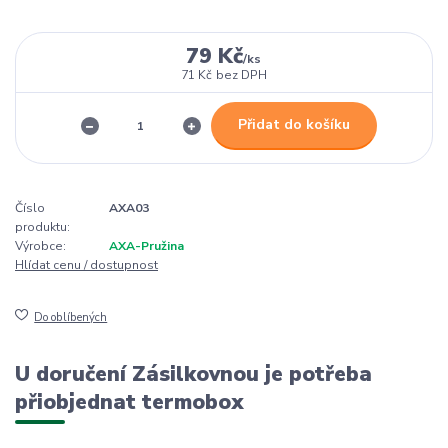
79 Kč
/
ks
71 Kč
bez DPH
Přidat do košíku
Číslo
AXA03
produktu:
Výrobce:
AXA-Pružina
Hlídat cenu / dostupnost
Do oblíbených
U doručení Zásilkovnou je potřeba
přiobjednat termobox