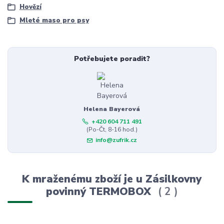
Hovězí
Mleté maso pro psy
Potřebujete poradit?
Helena Bayerová
+420 604 711 491
(Po-Čt, 8-16 hod.)
info@zufrik.cz
K mraženému zboží je u Zásilkovny
povinný TERMOBOX
2