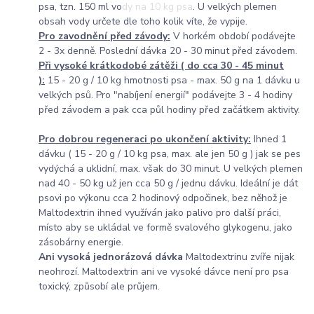
psa, tzn. 150 ml vody na 10 kg psa. U velkých plemen
obsah vody určete dle toho kolik víte, že vypije.
Pro zavodnění před závody:
V horkém období podávejte
2 - 3x denně. Poslední dávka 20 - 30 minut před závodem.
Při vysoké krátkodobé zátěži
( do cca 30 - 45 minut
):
15 - 20 g / 10 kg hmotnosti psa - max. 50 g na 1 dávku u
velkých psů. Pro "nabíjení energií" podávejte 3 - 4 hodiny
před závodem a pak cca půl hodiny před začátkem aktivity.
Pro dobrou regeneraci po ukončení aktivity:
Ihned 1
dávku ( 15 - 20 g / 10 kg psa, max. ale jen 50 g ) jak se pes
vydýchá a uklidní, max. však do 30 minut. U velkých plemen
nad 40 - 50 kg už jen cca 50 g / jednu dávku. Ideální je dát
psovi po výkonu cca 2 hodinový odpočinek, bez něhož je
Maltodextrin ihned využíván jako palivo pro další práci,
místo aby se ukládal ve formě svalového glykogenu, jako
zásobárny energie.
Ani vysoká
jednorázová
dávka
Maltodextrinu zvíře nijak
neohrozí. Maltodextrin ani ve vysoké dávce není pro psa
toxický, způsobí ale průjem.