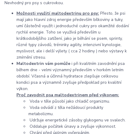
Nevhodný pro psy s cukrovkou.
Možnosti využití maltodextrinu pro psy:
Přesto, že psi
mají jako hlavní zdroj energie především bílkoviny a tuky,
umí částečně využít i jednoduché cukry pro okamžité dodání
rychlé energie. Toho se využívá především u
krátkodobějšího zatížení, jako je běhání se psem, sprinty,
různé typy závodů, tréninky agility, intenzivní kynologie,
myslivost, ale i delší výlety ( cca 2 hodiny ) nebo výstavy k
zmírnění stresu.
Maltodextrin vám pomůže
i při kvalitním zavodnění psa
během dne - velmi významný především v horkém letním
období. Včasná a účinná hydratace zlepšuje celkovou
kondici psa a významně zvyšuje předpoklad pro kvalitní
výkon.
Proč zavodnit psa maltodextrinem před výkonem:
Voda v těle působí jako chladič organizmu.
Voda odvádí z těla nežádoucí produkty
metabolizmu.
Udržuje energetické zásoby glykogenu ve svalech.
Oddaluje počátek únavy a zvyšuje výkonnost.
Chrání před úplným vyčerpáním.