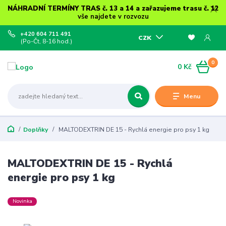
NÁHRADNÍ TERMÍNY TRAS č. 13 a 14 a zařazujeme trasu č. 12
vše najdete v rozvozu
+420 604 711 491
CZK
(Po-Čt, 8-16 hod.)
0
0 Kč
Menu
Doplňky
MALTODEXTRIN DE 15 - Rychlá energie pro psy 1 kg
MALTODEXTRIN DE 15 - Rychlá
energie pro psy 1 kg
Novinka