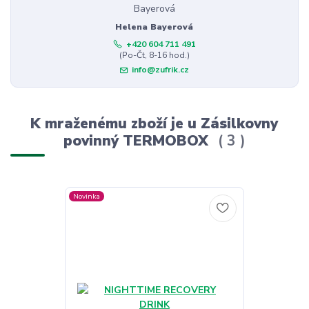
Helena Bayerová
+420 604 711 491
(Po-Čt, 8-16 hod.)
info@zufrik.cz
K mraženému zboží je u Zásilkovny
povinný TERMOBOX
3
Novinka