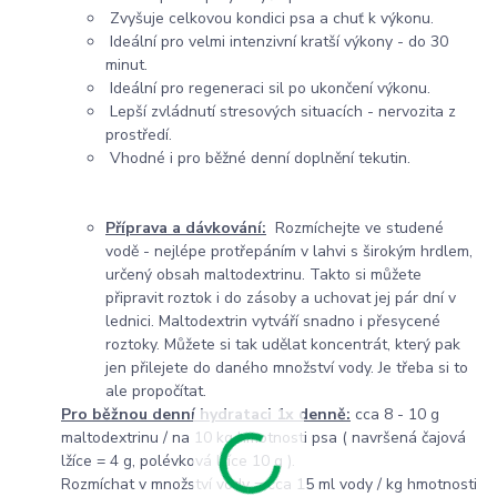
Zvyšuje celkovou kondici psa a chuť k výkonu.
Ideální pro velmi intenzivní kratší výkony - do 30
minut.
Ideální pro regeneraci sil po ukončení výkonu.
Lepší zvládnutí stresových situacích - nervozita z
prostředí.
Vhodné i pro běžné denní doplnění tekutin.
Příprava a dávkování:
Rozmíchejte ve studené
vodě - nejlépe protřepáním v lahvi s širokým hrdlem,
určený obsah maltodextrinu. Takto si můžete
připravit roztok i do zásoby a uchovat jej pár dní v
lednici. Maltodextrin vytváří snadno i přesycené
roztoky. Můžete si tak udělat koncentrát, který pak
jen přilejete do daného množství vody. Je třeba si to
ale propočítat.
Pro běžnou denní hydrataci 1x denně:
cca 8 - 10 g
maltodextrinu / na 10 kg hmotnosti psa ( navršená čajová
lžíce = 4 g, polévková lžíce 10 g ).
Rozmíchat v množství vody = cca 15 ml vody / kg hmotnosti