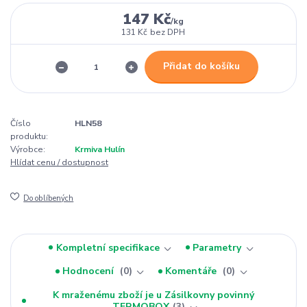
147 Kč
/
kg
131 Kč
bez DPH
Přidat do košíku
Číslo
HLN58
produktu:
Výrobce:
Krmiva Hulín
Hlídat cenu / dostupnost
Do oblíbených
Kompletní specifikace
Parametry
Hodnocení
0
Komentáře
0
K mraženému zboží je u Zásilkovny povinný
TERMOBOX
3