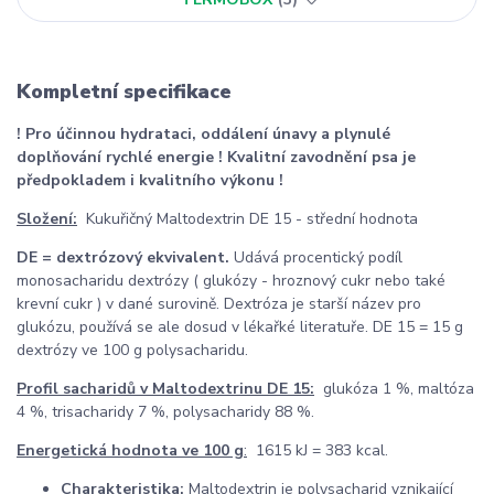
Kompletní specifikace
! Pro účinnou hydrataci, oddálení únavy a plynulé
doplňování rychlé energie !
Kvalitní zavodnění psa je
předpokladem i kvalitního výkonu !
Složení:
Kukuřičný Maltodextrin DE 15 - střední hodnota
DE = dextrózový ekvivalent.
Udává procentický podíl
monosacharidu dextrózy ( glukózy - hroznový cukr nebo také
krevní cukr ) v dané surovině. Dextróza je starší název pro
glukózu, používá se ale dosud v lékařké literatuře. DE 15 = 15 g
dextrózy ve 100 g polysacharidu.
Profil sacharidů v Maltodextrinu DE 15:
glukóza 1 %, maltóza
4 %, trisacharidy 7 %, polysacharidy 88 %.
Energetická hodnota ve 100 g
:
1615 kJ = 383 kcal.
Charakteristika:
Maltodextrin je polysacharid vznikající