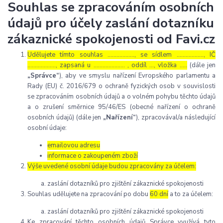
Souhlas se zpracováním osobních
údajů pro účely zaslání dotazníku
zákaznické spokojenosti od Favi.cz
Udělujete tímto souhlas ……………..., se sídlem ………………, IČ
………………., zapsaná u ………………… , oddíl …, vložka …..
(dále jen
„Správce“
), aby ve smyslu nařízení Evropského parlamentu a
Rady (EU) č. 2016/679 o ochraně fyzických osob v souvislosti
se zpracováním osobních údajů a o volném pohybu těchto údajů
a o zrušení směrnice 95/46/ES (obecné nařízení o ochraně
osobních údajů) (dále jen
„Nařízení“
), zpracovával/a následující
osobní údaje:
emailovou adresu
informace o zakoupeném zboží
Výše uvedené osobní údaje budou zpracovány za účelem:
zaslání dotazníků pro zjištění zákaznické spokojenosti
Souhlas udělujete na zpracování po dobu
60 dní
a to za účelem:
zaslání dotazníků pro zjištění zákaznické spokojenosti
Ke zpracování těchto osobních údajů Správce využívá tyto