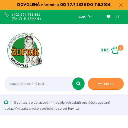
DOVOLENÁ
v termínu
OD 27.7.2026 DO 7.8.2026
.
+420 604 711 491
CZK
(Po-Čt, 8-16 hod.)
0
0 Kč
Menu
Souhlas se zpracováním osobních údajů pro účely zaslání
dotazníku zákaznické spokojenosti od Favi.cz