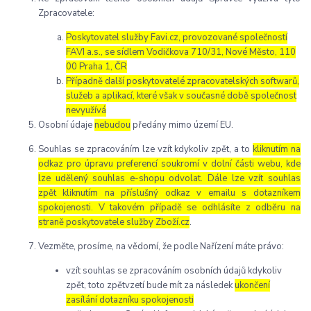
Zpracovatele:
Poskytovatel služby Favi.cz, provozované společností
FAVI a.s., se sídlem Vodičkova 710/31, Nové Město, 110
00 Praha 1, ČR
Případně další poskytovatelé zpracovatelských softwarů,
služeb a aplikací, které však v současné době společnost
nevyužívá
Osobní údaje
nebudou
předány mimo území EU.
Souhlas se zpracováním lze vzít kdykoliv zpět, a to
kliknutím na
odkaz pro úpravu preferencí soukromí v dolní části webu, kde
lze udělený souhlas e-shopu odvolat. Dále lze vzít souhlas
zpět kliknutím na příslušný odkaz v emailu s dotazníkem
spokojenosti. V takovém případě se odhlásíte z odběru na
straně poskytovatele služby Zboží.cz
.
Vezměte, prosíme, na vědomí, že podle Nařízení máte právo:
vzít souhlas se zpracováním osobních údajů kdykoliv
zpět, toto zpětvzetí bude mít za následek
ukončení
zasílání dotazníku spokojenosti