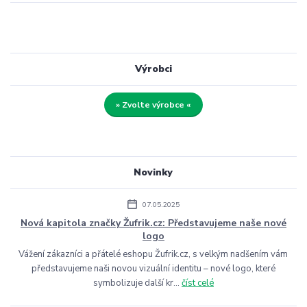
Výrobci
» Zvolte výrobce «
Novinky
07.05.2025
Nová kapitola značky Žufrik.cz: Představujeme naše nové
logo
Vážení zákazníci a přátelé eshopu Žufrik.cz, s velkým nadšením vám
představujeme naši novou vizuální identitu – nové logo, které
symbolizuje další kr...
číst celé