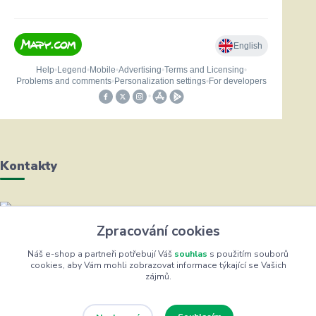
Kontakty
Helena Bayerová
Zpracování cookies
+420 604 711 491
(Po-Čt, 8-16 hod.)
Náš e-shop a partneři potřebují Váš
souhlas
s použitím souborů
cookies, aby Vám mohli zobrazovat informace týkající se Vašich
zájmů.
info@zufrik.cz