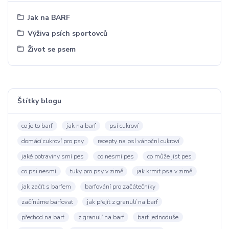
Jak na BARF
Výživa psích sportovců
Život se psem
Štítky blogu
co je to barf
jak na barf
psí cukroví
domácí cukroví pro psy
recepty na psí vánoční cukroví
jaké potraviny smí pes
co nesmí pes
co může jíst pes
co psi nesmí
tuky pro psy v zimě
jak krmit psa v zimě
jak začít s barfem
barfování pro začátečníky
začínáme barfovat
jak přejít z granulí na barf
přechod na barf
z granulí na barf
barf jednoduše