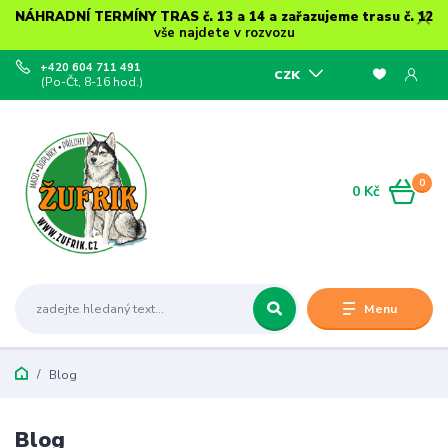
NÁHRADNÍ TERMÍNY TRAS č. 13 a 14 a zařazujeme trasu č. 12
vše najdete v rozvozu
+420 604 711 491
CZK
(Po-Čt, 8-16 hod.)
0
0 Kč
Menu
Blog
Blog