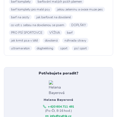
barf komplety
barfování malých psích plemen
barf komplety pro malé psy
jakou zeleninu a ovoce muze pes
barf na cesty
jak barfovat na dovolené
co vzít s sebou na dovolenou se psem
DOPLŇKY
PRO PSÍ SPORTOVCE
VÝŽIVA
barf
jak krmit psa v létě
dovolená
náhrada stravy
ultramaraton
dogtrekking
sport
psí sport
Potřebujete poradit?
Helena Bayerová
+420 604 711 491
(Po-Čt, 8-16 hod.)
info@zufrik.cz