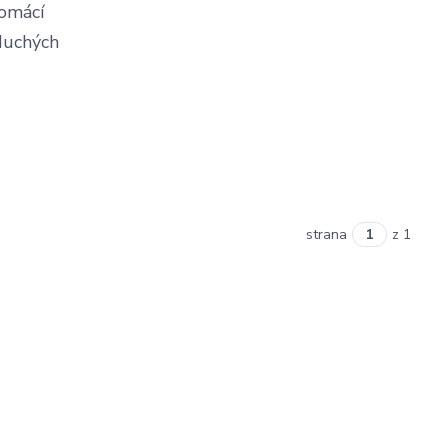
domácí
oduchých
strana
z 1