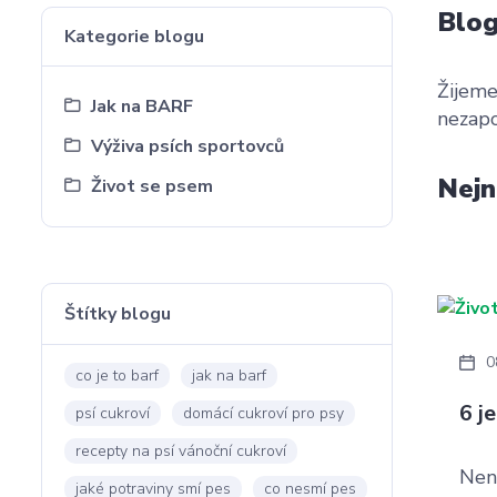
Blo
Kategorie blogu
Žijeme
Jak na BARF
nezapo
Výživa psích sportovců
Nejn
Život se psem
Štítky blogu
0
co je to barf
jak na barf
6 j
psí cukroví
domácí cukroví pro psy
recepty na psí vánoční cukroví
Není
jaké potraviny smí pes
co nesmí pes