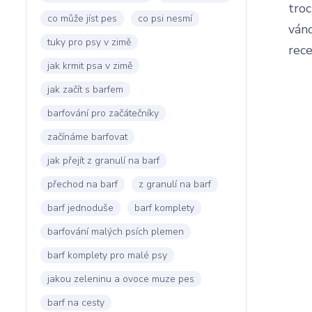
troc
co může jíst pes
co psi nesmí
váno
tuky pro psy v zimě
rece
jak krmit psa v zimě
jak začít s barfem
barfování pro začátečníky
začínáme barfovat
jak přejít z granulí na barf
přechod na barf
z granulí na barf
barf jednoduše
barf komplety
barfování malých psích plemen
barf komplety pro malé psy
jakou zeleninu a ovoce muze pes
barf na cesty