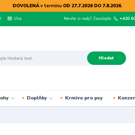
DOVOLENÁ
v termínu
OD 27.7.2026 DO 7.8.2026
.
R
Nevíte si rady? Zavolejte.
+420 6
Více
Hledat
lohy
Doplňky
Krmivo pro psy
Konze