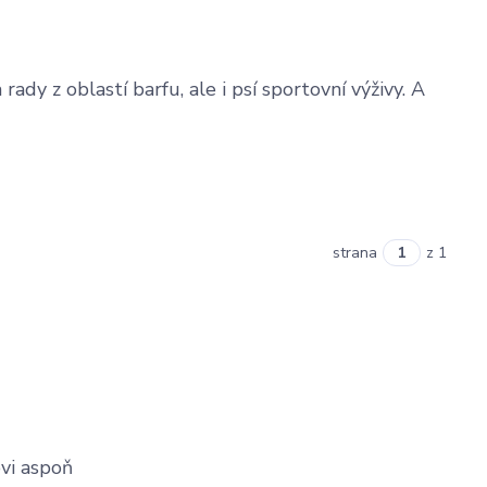
dy z oblastí barfu, ale i psí sportovní výživy. A
strana
z 1
ovi aspoň