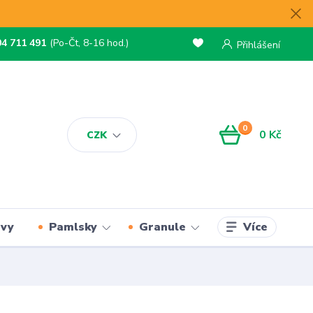
04 711 491
(Po-Čt, 8-16 hod.)
Přihlášení
0
0 Kč
CZK
Více
rvy
Pamlsky
Granule