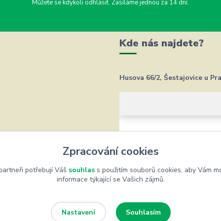
Můžete se kdykoli odhlásit. Zasíláme jednou za 14 dní.
Kde nás najdete?
Husova 66/2, Šestajovice u Pr
Zpracování cookies
artneři potřebují Váš
souhlas
s použitím souborů cookies, aby Vám mo
informace týkající se Vašich zájmů.
Souhlasím
Nastavení