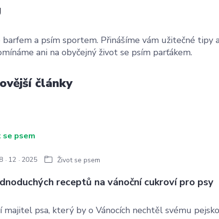
g
 barfem a psím sportem. Přinášíme vám užitečné tipy a ra
mínáme ani na obyčejný život se psím parťákem.
ovější články
8
12
2025
Život se psem
ednoduchých receptů na vánoční cukroví pro psy
 majitel psa, který by o Vánocích nechtěl svému pejsk