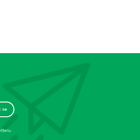
t se
tteru.