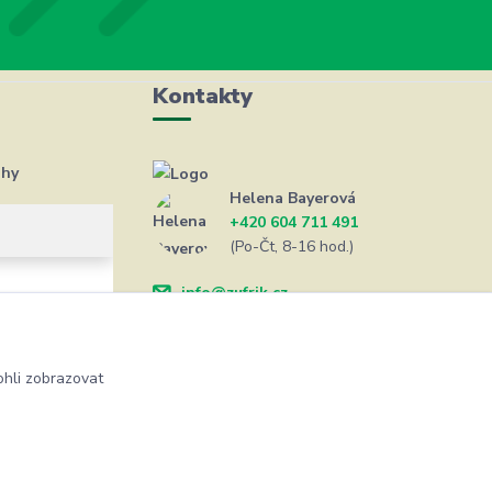
Kontakty
ahy
Helena Bayerová
+420 604 711 491
(Po-Čt, 8-16 hod.)
info@zufrik.cz
hli zobrazovat