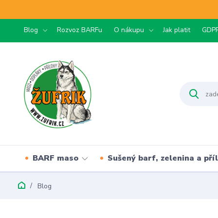
Blog
Rozvoz BARFu
O nákupu
Jak platit
GDP
BARF maso
Sušený barf, zelenina a pří
Blog