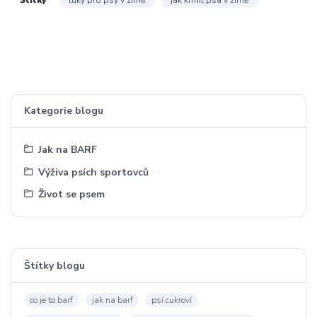
tuky pro psy v zimě
jak krmit psa v zimě
Kategorie blogu
Jak na BARF
Výživa psích sportovců
Život se psem
Štítky blogu
co je to barf
jak na barf
psí cukroví