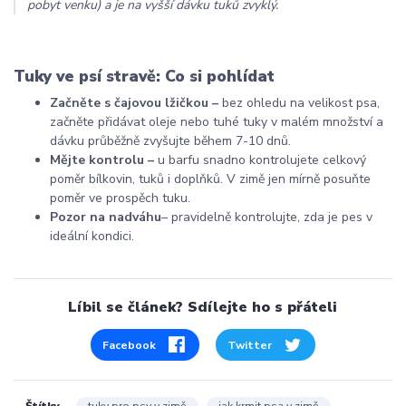
pobyt venku) a je na vyšší dávku tuků zvyklý.
Tuky ve psí stravě: Co si pohlídat
Začněte s čajovou lžičkou
–
bez ohledu na velikost psa,
začněte přidávat oleje nebo tuhé tuky v malém množství a
dávku průběžně zvyšujte během 7-10 dnů.
Mějte kontrolu
–
u barfu snadno kontrolujete celkový
poměr bílkovin, tuků i doplňků. V zimě jen mírně posuňte
poměr ve prospěch tuku.
Pozor na nadváhu
–
pravidelně kontrolujte, zda je pes v
ideální kondici.
Líbil se článek? Sdílejte ho s přáteli
Facebook
Twitter
Štítky