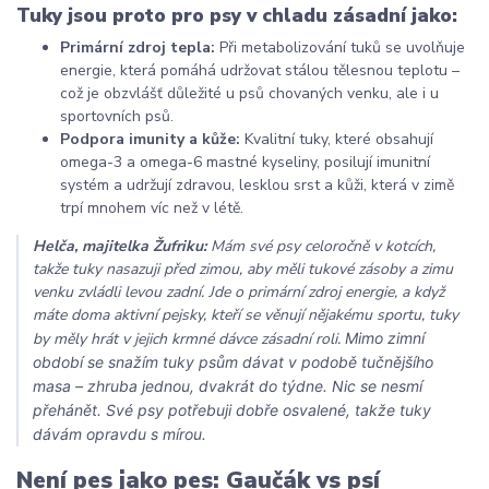
Tuky jsou proto pro psy v chladu zásadní jako:
Primární zdroj tepla:
Při metabolizování tuků se uvolňuje
energie, která pomáhá udržovat stálou tělesnou teplotu
–
což je obzvlášť důležité u psů chovaných venku, ale i u
sportovních psů.
Podpora imunity a kůže:
Kvalitní tuky, které obsahují
omega-3 a omega-6 mastné kyseliny, posilují imunitní
systém a udržují zdravou, lesklou srst a kůži, která v zimě
trpí mnohem víc než v létě.
Helča, majitelka Žufriku:
Mám své psy celoročně v kotcích,
takže tuky nasazuji před zimou, aby měli tukové zásoby a zimu
venku zvládli levou zadní. Jde o primární zdroj energie, a když
máte doma aktivní pejsky, kteří se věnují nějakému sportu, tuky
by měly hrát v jejich krmné dávce zásadní roli.
Mimo zimní
období se snažím tuky psům dávat v podobě tučnějšího
masa
–
zhruba jednou, dvakrát do týdne. Nic se nesmí
přehánět. Své psy potřebuji dobře osvalené, takže tuky
dávám opravdu s mírou.
Není pes jako pes: Gaučák vs psí