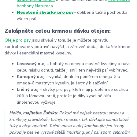
bonbony Natureca.
Nesolené škvarky pro psy
–
oblíbená tučná pochoutka
všech psů.
Zakápněte celou krmnou dávku olejem:
Oleje pro psy
jsou skvělé v tom, že je můžete opravdu
kontrolovaně v potravě navýšit, a zároveň dodají do každé krmné
dávky i esenciální mastné kyseliny.
Lososový olej
–
bohatý na omega mastné kyseliny a navíc
celou misku ochutí, takže ji sní i ten největší psí vybíravec.
Konopný olej
–
vyniká ideálním poměrem omega-3 a
omega-6 mastných kyselin, je šetrný k zažívání.
Lněný olej
–
skvělý pro psy, kteří mají problém se suchou
kůží a lámavou srstí, protože je díky kyselině alfa-
linolenovou vyživuje.
Helča, majitelka Žufriku:
Pokud má pejsek pestrou stravu a
krmíte jej pravidelně i tučným masem, tak dávkujte samostatné
tuky a oleje opatrně. Tučné maso a olej kombinujte jen tehdy,
pokud je pes ve vysoké zátěži (mushing, jiný psí sport, celoroční