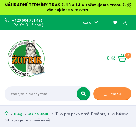
NÁHRADNÍ TERMÍNY TRAS č. 13 a 14 a zařazujeme trasu č. 12
vše najdete v rozvozu
+420 604 711 491
CZK
(Po-Čt, 8-16 hod.)
0
0 Kč
Menu
Blog
Jak na BARF
Tuky pro psy v zimě: Proč hrají tuky klíčovou
roli a jak je ve stravě navýšit