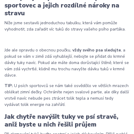
sportovec a jejich rozdílné nároky na
stravu
Níže jsme sestavili jednoduchou tabulku, která vám pomůže
vyhodnotit, zda zařadit víc tuků do stravy vašeho psího parťáka.
Jde ale opravdu o obecnou poučku,
vždy svého psa sledujte
, a
pokud se vám v zimě zdá vyhublejší, nebojte se přidat do krmné
dávky tuky navíc. Pokud ale máte doma dorůstající štěně, které se
vám zdá vychrtlé, klidně mu trochu navyšte dávku tuků v krmné
dávce.
TIP:
U psích sportovců se nám také osvědčilo ve větších mrazech
oblékat zimní dečky. Ochráníte nejen svalové partie, ale díky další
vrstvě navíc nebude pes ztrácet tolik tepla a nemusí tedy
vydávat tolik energie na zahřátí.
Jak chytře navýšit tuky ve psí stravě,
aniž byste u nich řešili průjem