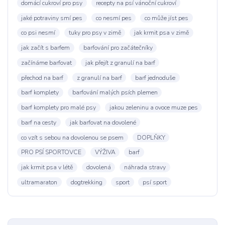
domácí cukroví pro psy
recepty na psí vánoční cukroví
jaké potraviny smí pes
co nesmí pes
co může jíst pes
co psi nesmí
tuky pro psy v zimě
jak krmit psa v zimě
jak začít s barfem
barfování pro začátečníky
začínáme barfovat
jak přejít z granulí na barf
přechod na barf
z granulí na barf
barf jednoduše
barf komplety
barfování malých psích plemen
barf komplety pro malé psy
jakou zeleninu a ovoce muze pes
barf na cesty
jak barfovat na dovolené
co vzít s sebou na dovolenou se psem
DOPLŇKY
PRO PSÍ SPORTOVCE
VÝŽIVA
barf
jak krmit psa v létě
dovolená
náhrada stravy
ultramaraton
dogtrekking
sport
psí sport