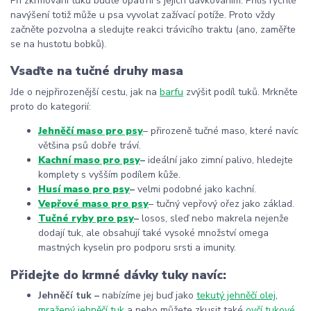
Při zkrmování tuků buďte opatrní s jejich dávkováním. Příliš rychlé
navýšení totiž může u psa vyvolat zažívací potíže. Proto vždy
začněte pozvolna a sledujte reakci trávicího traktu (ano, zaměřte
se na hustotu bobků).
Vsaďte na tučné druhy masa
Jde o nejpřirozenější cestu, jak na
barfu
zvýšit podíl tuků. Mrkněte
proto do kategorií:
Jehněčí maso pro psy
–
přirozeně tučné maso, které navíc
většina psů dobře tráví.
Kachní maso pro psy
–
ideální jako zimní palivo, hledejte
komplety s vyšším podílem kůže.
Husí maso pro psy
–
velmi podobné jako kachní.
Vepřové maso pro psy
–
tučný vepřový ořez jako základ.
Tučné ryby pro psy
–
losos, sleď nebo makrela nejenže
dodají tuk, ale obsahují také vysoké množství omega
mastných kyselin pro podporu srsti a imunity.
Přidejte do krmné dávky tuky navíc:
Jehněčí tuk
–
nabízíme jej buď jako
tekutý jehněčí olej
,
mražený jehněčí tuk
a nebo můžete zkusit také
ovčí tukové