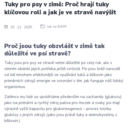
Tuky pro psy v zimě: Proč hrají tuky
klíčovou roli a jak je ve stravě navýšit
Jak na BARF
15
12
2025
Proč jsou tuky obzvlášť v zimě tak
důležité ve psí stravě?
Tuky jsou pro psy ve stravě velmi důležité po celý rok, ale v
zimním období jejich potřeba ještě vzrůstá. Psi jsou totiž narozdíl
od lidí mnohem efektivnější ve využívání tuků a bílkovin jako
primárních zdrojů energie ve srovnání s tím, jak funguje náš lidský
organismus.
Zatímco my lidé se spoléháme především na sacharidy (glukozu)
jako na primární a rychlý zdroj paliva pro mozek a svaly, psi mají
výrazně vyšší kapacitu pro glukoneogenezi
–
proces tvorby
glukózy z jiných zdrojů (jako jsou právě tuky a aminokyseliny z
bílkovin.)