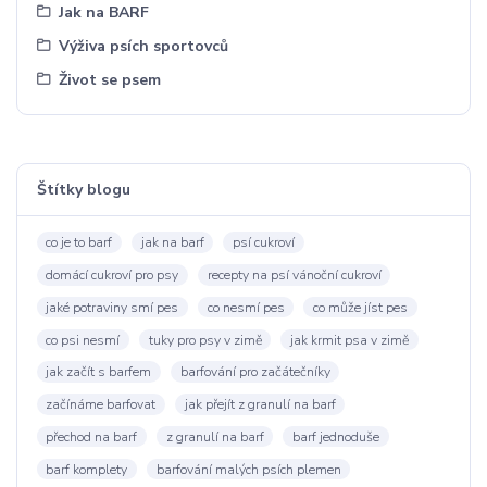
Jak na BARF
Výživa psích sportovců
Život se psem
Štítky blogu
co je to barf
jak na barf
psí cukroví
domácí cukroví pro psy
recepty na psí vánoční cukroví
jaké potraviny smí pes
co nesmí pes
co může jíst pes
co psi nesmí
tuky pro psy v zimě
jak krmit psa v zimě
jak začít s barfem
barfování pro začátečníky
začínáme barfovat
jak přejít z granulí na barf
přechod na barf
z granulí na barf
barf jednoduše
barf komplety
barfování malých psích plemen