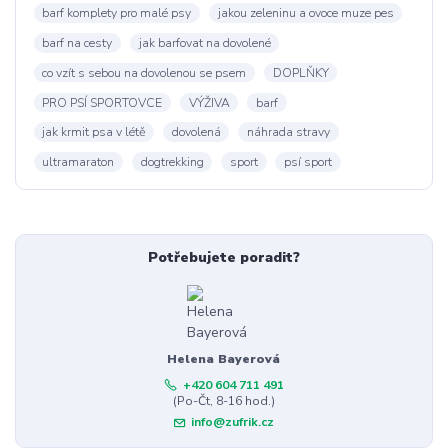
barf komplety pro malé psy
jakou zeleninu a ovoce muze pes
barf na cesty
jak barfovat na dovolené
co vzít s sebou na dovolenou se psem
DOPLŇKY
PRO PSÍ SPORTOVCE
VÝŽIVA
barf
jak krmit psa v létě
dovolená
náhrada stravy
ultramaraton
dogtrekking
sport
psí sport
Potřebujete poradit?
Helena Bayerová
+420 604 711 491
(Po-Čt, 8-16 hod.)
info@zufrik.cz