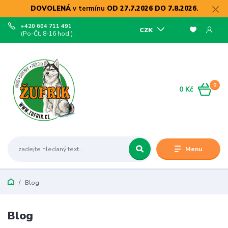
DOVOLENÁ
v termínu
OD 27.7.2026 DO 7.8.2026
.
+420 604 711 491
CZK
(Po-Čt, 8-16 hod.)
0
0 Kč
Menu
Blog
Blog