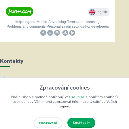
Kontakty
Helena Bayerová
Zpracování cookies
+420 604 711 491
(Po-Čt, 8-16 hod.)
Náš e-shop a partneři potřebují Váš
souhlas
s použitím souborů
cookies, aby Vám mohli zobrazovat informace týkající se Vašich
zájmů.
info@zufrik.cz
Souhlasím
Nastavení