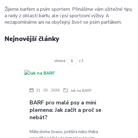
Žijeme barfem a psím sportem. Přinášíme vám užitečné tipy
a rady z oblastí barfu, ale i psí sportovní výživy. A
nezapomínáme ani na obyčejný život se psím parťákem.
Nejnovější články
strana
z 1
31
03
2026
Jak na BARF
BARF pro malé psy a mini
plemena: Jak začít a proč se
nebát?
Máte doma čivavu, jorkšíra nebo třeba