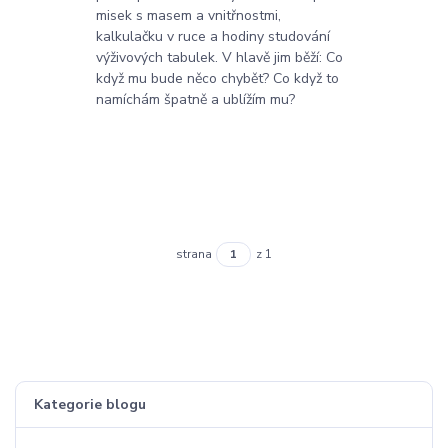
misek s masem a vnitřnostmi,
kalkulačku v ruce a hodiny studování
výživových tabulek. V hlavě jim běží: Co
když mu bude něco chybět? Co když to
namíchám špatně a ublížím mu?
strana
z 1
Kategorie blogu