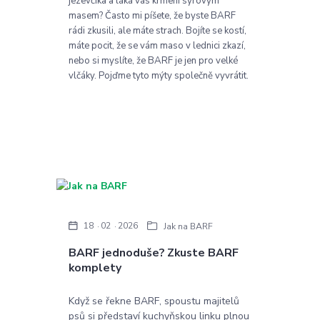
jezevčíka a láká vás krmení syrovým
masem? Často mi píšete, že byste BARF
rádi zkusili, ale máte strach. Bojíte se kostí,
máte pocit, že se vám maso v lednici zkazí,
nebo si myslíte, že BARF je jen pro velké
vlčáky. Pojďme tyto mýty společně vyvrátit.
18
02
2026
Jak na BARF
BARF jednoduše? Zkuste BARF
komplety
Když se řekne BARF, spoustu majitelů
psů si představí kuchyňskou linku plnou