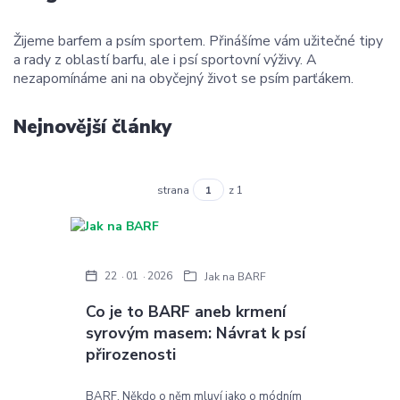
Žijeme barfem a psím sportem. Přinášíme vám užitečné tipy
a rady z oblastí barfu, ale i psí sportovní výživy. A
nezapomínáme ani na obyčejný život se psím parťákem.
Nejnovější články
strana
z 1
22
01
2026
Jak na BARF
Co je to BARF aneb krmení
syrovým masem: Návrat k psí
přirozenosti
BARF. Někdo o něm mluví jako o módním