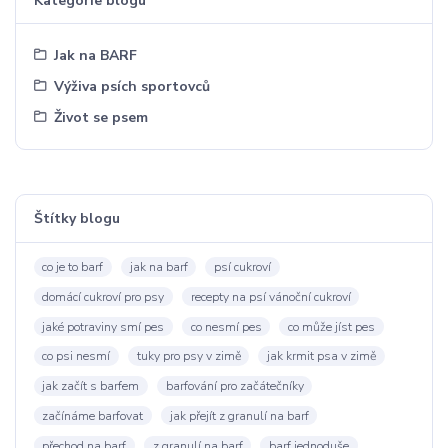
Kategorie blogu
Jak na BARF
Výživa psích sportovců
Život se psem
Štítky blogu
co je to barf
jak na barf
psí cukroví
domácí cukroví pro psy
recepty na psí vánoční cukroví
jaké potraviny smí pes
co nesmí pes
co může jíst pes
co psi nesmí
tuky pro psy v zimě
jak krmit psa v zimě
jak začít s barfem
barfování pro začátečníky
začínáme barfovat
jak přejít z granulí na barf
přechod na barf
z granulí na barf
barf jednoduše