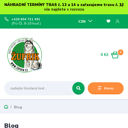
NÁHRADNÍ TERMÍNY TRAS č. 13 a 14 a zařazujeme trasu č. 12
vše najdete v rozvozu
+420 604 711 491
CZK
(Po-Čt, 8-16 hod.)
0
0 Kč
Menu
Blog
Blog