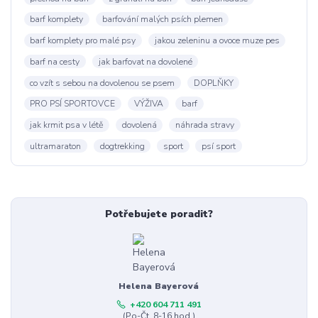
barf komplety
barfování malých psích plemen
barf komplety pro malé psy
jakou zeleninu a ovoce muze pes
barf na cesty
jak barfovat na dovolené
co vzít s sebou na dovolenou se psem
DOPLŇKY
PRO PSÍ SPORTOVCE
VÝŽIVA
barf
jak krmit psa v létě
dovolená
náhrada stravy
ultramaraton
dogtrekking
sport
psí sport
Potřebujete poradit?
Helena Bayerová
+420 604 711 491
(Po-Čt, 8-16 hod.)