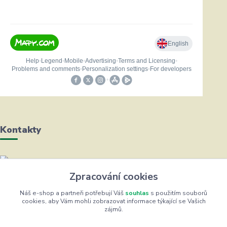
Kontakty
Helena Bayerová
Zpracování cookies
+420 604 711 491
(Po-Čt, 8-16 hod.)
Náš e-shop a partneři potřebují Váš
souhlas
s použitím souborů
cookies, aby Vám mohli zobrazovat informace týkající se Vašich
zájmů.
info@zufrik.cz