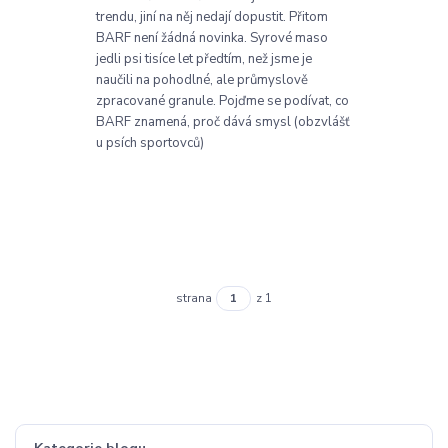
trendu, jiní na něj nedají dopustit. Přitom
BARF není žádná novinka. Syrové maso
jedli psi tisíce let předtím, než jsme je
naučili na pohodlné, ale průmyslově
zpracované granule. Pojďme se podívat, co
BARF znamená, proč dává smysl (obzvlášť
u psích sportovců)
strana
z 1