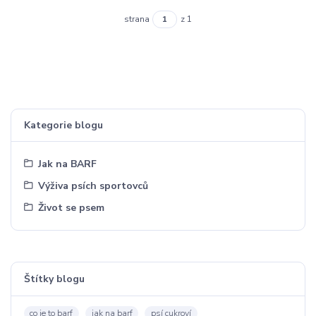
strana
z 1
Kategorie blogu
Jak na BARF
Výživa psích sportovců
Život se psem
Štítky blogu
co je to barf
jak na barf
psí cukroví