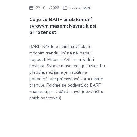
22
01
2026
Jak na BARF
Co je to BARF aneb krmení
syrovým masem: Návrat k psí
přirozenosti
BARF. Někdo o něm mluví jako o
módním trendu, jiní na něj nedají
dopustit. Přitom BARF není žádná
novinka. Syrové maso jedli psi tisíce let
předtím, než jsme je naučili na
pohodlné, ale průmyslově zpracované
granule. Pojďme se podívat, co BARF
znamená, proč dává smysl (obzvlášť u
psích sportovců)