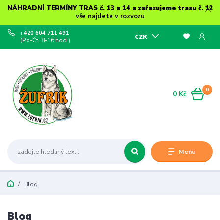
NÁHRADNÍ TERMÍNY TRAS č. 13 a 14 a zařazujeme trasu č. 12
vše najdete v rozvozu
+420 604 711 491
CZK
(Po-Čt, 8-16 hod.)
0
0 Kč
Menu
Blog
Blog