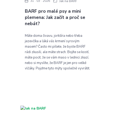
31
03
2026
Jak na BARF
BARF pro malé psy a mini
plemena: Jak začít a proč se
nebát?
Máte doma čivavu, jorkšíra nebo třeba
jezevčíka a láká vás krmení syrovým
masem? Často mi píšete, že byste BARF
rádi zkusili, ale máte strach. Bojíte se kostí,
máte pocit, že se vám maso v lednici zkazí,
nebo si myslíte, že BARF je jen pro velké
vlčáky. Pojďme tyto mýty společně vyvrátit.