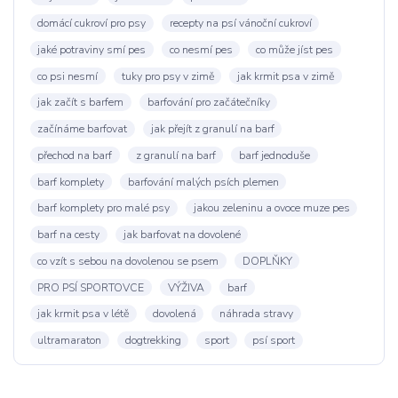
domácí cukroví pro psy
recepty na psí vánoční cukroví
jaké potraviny smí pes
co nesmí pes
co může jíst pes
co psi nesmí
tuky pro psy v zimě
jak krmit psa v zimě
jak začít s barfem
barfování pro začátečníky
začínáme barfovat
jak přejít z granulí na barf
přechod na barf
z granulí na barf
barf jednoduše
barf komplety
barfování malých psích plemen
barf komplety pro malé psy
jakou zeleninu a ovoce muze pes
barf na cesty
jak barfovat na dovolené
co vzít s sebou na dovolenou se psem
DOPLŇKY
PRO PSÍ SPORTOVCE
VÝŽIVA
barf
jak krmit psa v létě
dovolená
náhrada stravy
ultramaraton
dogtrekking
sport
psí sport