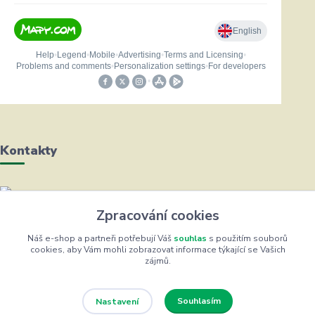
Kontakty
Helena Bayerová
Zpracování cookies
+420 604 711 491
(Po-Čt, 8-16 hod.)
Náš e-shop a partneři potřebují Váš
souhlas
s použitím souborů
cookies, aby Vám mohli zobrazovat informace týkající se Vašich
zájmů.
info@zufrik.cz
Souhlasím
Nastavení