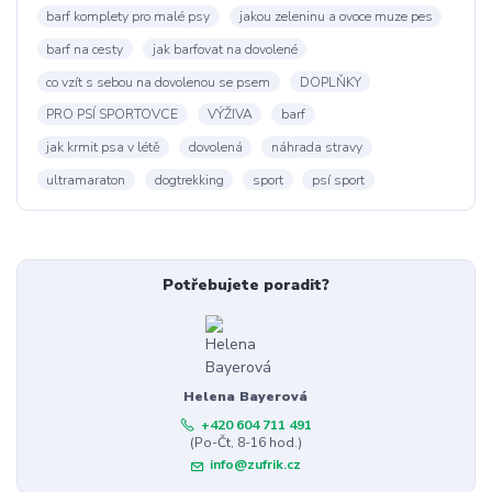
barf komplety pro malé psy
jakou zeleninu a ovoce muze pes
barf na cesty
jak barfovat na dovolené
co vzít s sebou na dovolenou se psem
DOPLŇKY
PRO PSÍ SPORTOVCE
VÝŽIVA
barf
jak krmit psa v létě
dovolená
náhrada stravy
ultramaraton
dogtrekking
sport
psí sport
Potřebujete poradit?
Helena Bayerová
+420 604 711 491
(Po-Čt, 8-16 hod.)
info@zufrik.cz