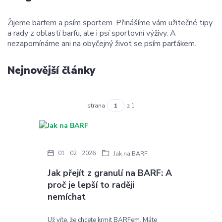
Žijeme barfem a psím sportem. Přinášíme vám užitečné tipy
a rady z oblastí barfu, ale i psí sportovní výživy. A
nezapomínáme ani na obyčejný život se psím parťákem.
Nejnovější články
strana
z 1
01
02
2026
Jak na BARF
Jak přejít z granulí na BARF: A
proč je lepší to raději
nemíchat
Už víte, že chcete krmit BARFem. Máte