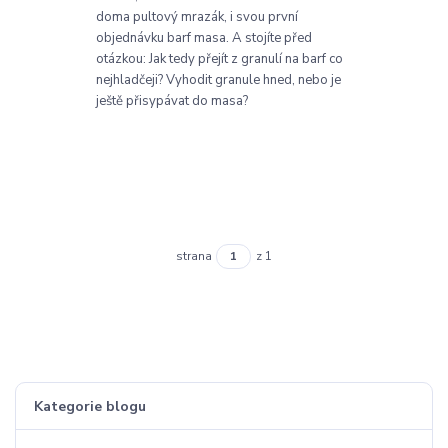
doma pultový mrazák, i svou první
objednávku barf masa. A stojíte před
otázkou: Jak tedy přejít z granulí na barf co
nejhladčeji? Vyhodit granule hned, nebo je
ještě přisypávat do masa?
strana
z 1
Kategorie blogu