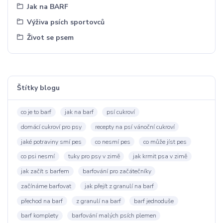
Jak na BARF
Výživa psích sportovců
Život se psem
Štítky blogu
co je to barf
jak na barf
psí cukroví
domácí cukroví pro psy
recepty na psí vánoční cukroví
jaké potraviny smí pes
co nesmí pes
co může jíst pes
co psi nesmí
tuky pro psy v zimě
jak krmit psa v zimě
jak začít s barfem
barfování pro začátečníky
začínáme barfovat
jak přejít z granulí na barf
přechod na barf
z granulí na barf
barf jednoduše
barf komplety
barfování malých psích plemen