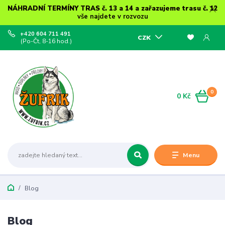
NÁHRADNÍ TERMÍNY TRAS č. 13 a 14 a zařazujeme trasu č. 12
vše najdete v rozvozu
+420 604 711 491
CZK
(Po-Čt, 8-16 hod.)
0
0 Kč
Menu
Blog
Blog