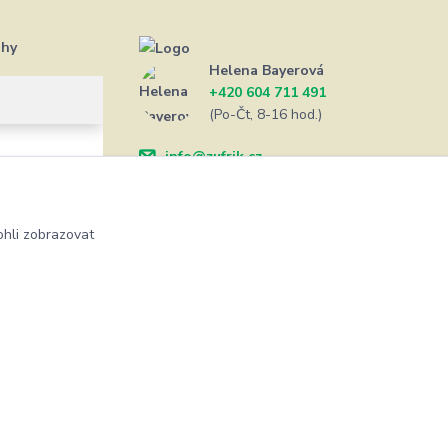
ahy
Helena Bayerová
+420 604 711 491
(Po-Čt, 8-16 hod.)
info@zufrik.cz
hli zobrazovat
Vytvořeno na
Eshop-rychle.cz