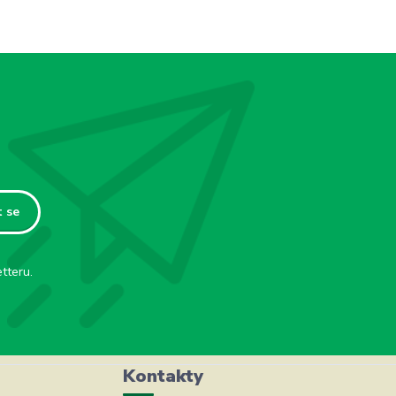
t se
tteru.
Kontakty