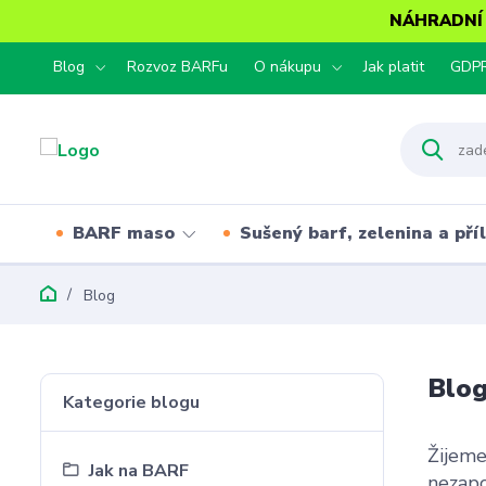
NÁHRADNÍ T
Blog
Rozvoz BARFu
O nákupu
Jak platit
GDP
BARF maso
Sušený barf, zelenina a pří
Blog
Blo
Kategorie blogu
Žijeme
Jak na BARF
nezapo