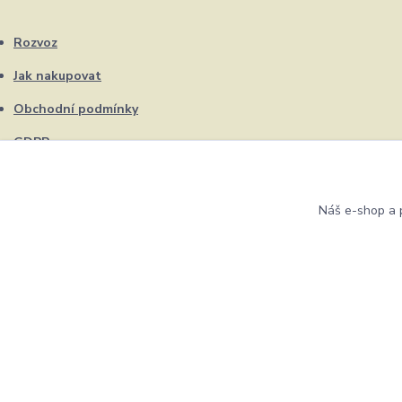
Rozvoz
Jak nakupovat
Obchodní podmínky
GDPR
Kontakty
Náš e-shop a p
Eshop ŽUFRIK.cz © Copyright 2012 - 2026