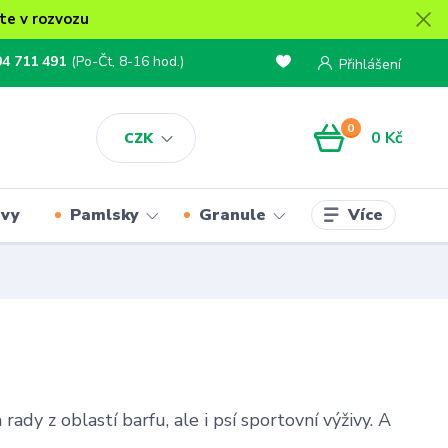
te v rozvozu
04 711 491
(Po-Čt, 8-16 hod.)
Přihlášení
0
0 Kč
CZK
Více
rvy
Pamlsky
Granule
dy z oblastí barfu, ale i psí sportovní výživy. A