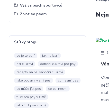
Výživa psích sportovců
Nejn
Život se psem
Štítky blogu
1
co je to barf
jak na barf
Ván
psí cukroví
domácí cukroví pro psy
recepty na psí vánoční cukroví
Váno
jaké potraviny smí pes
co nesmí pes
něčí
co může jíst pes
co psi nesmí
moho
tuky pro psy v zimě
muse
jak krmit psa v zimě