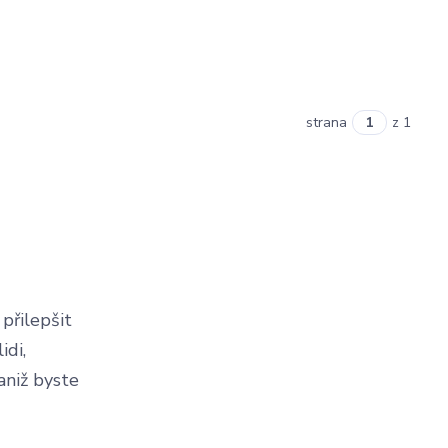
strana
z 1
 přilepšit
idi,
aniž byste