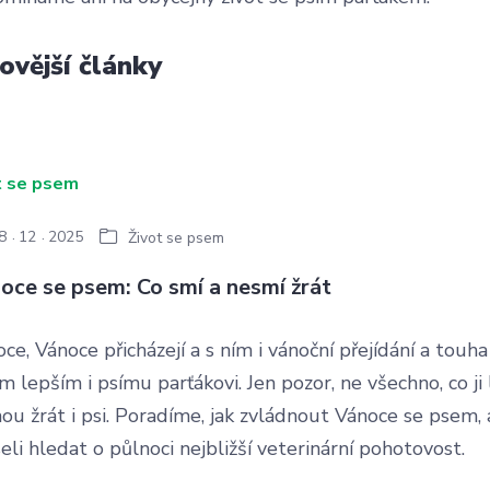
ovější články
8
12
2025
Život se psem
oce se psem: Co smí a nesmí žrát
ce, Vánoce přicházejí a s ním i vánoční přejídání a touha
m lepším i psímu parťákovi. Jen pozor, ne všechno, co ji l
u žrát i psi. Poradíme, jak zvládnout Vánoce se psem, 
li hledat o půlnoci nejbližší veterinární pohotovost.