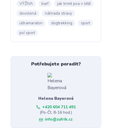
VÝŽIVA
barf
jak krmit psa v létě
dovolená
náhrada stravy
ultramaraton
dogtrekking
sport
psí sport
Potřebujete poradit?
Helena Bayerová
+420 604 711 491
(Po-Čt, 8-16 hod.)
info@zufrik.cz