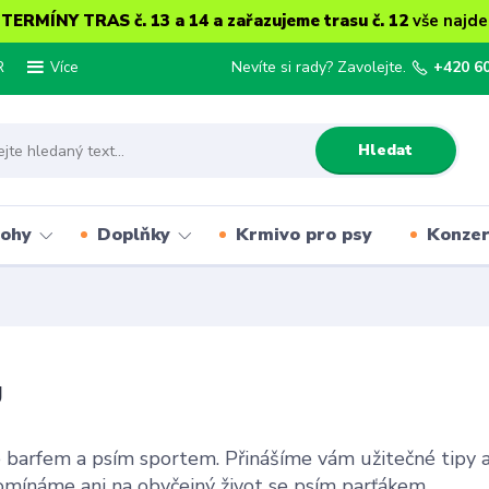
ERMÍNY TRAS č. 13 a 14 a zařazujeme trasu č. 12
vše najde
R
Nevíte si rady? Zavolejte.
+420 6
Více
Hledat
lohy
Doplňky
Krmivo pro psy
Konze
g
 barfem a psím sportem. Přinášíme vám užitečné tipy a ra
mínáme ani na obyčejný život se psím parťákem.