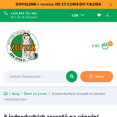
DOVOLENÁ
v termínu
OD 27.7.2026 DO 7.8.2026
.
+420 604 711 491
CZK
(Po-Čt, 8-16 hod.)
0
0 Kč
Menu
Blog
Život se psem
6 jednoduchých receptů na vánoční
cukroví pro psy
6 jednoduchých receptů na vánoční