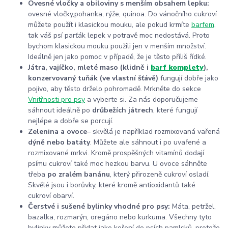
Ovesné vločky a obiloviny s menším obsahem lepku:
ovesné vločky,
pohanka, rýže, quinoa. Do vánočního cukroví
můžete použít i klasickou mouku, ale pokud krmíte
barfem
,
tak váš psí parťák lepek v potravě moc nedostává. Proto
bychom klasickou mouku použili jen v menším množství.
Ideálně jen jako pomoc v případě, že je těsto příliš řídké.
Játra, vajíčko, mleté maso (klidně i
barf komplety
),
konzervovaný tuňák (ve vlastní šťávě)
fungují dobře jako
pojivo, aby těsto drželo pohromadě. Mrkněte do sekce
Vnitřnosti pro psy
a vyberte si. Za nás doporučujeme
sáhnout ideálně po
drůbežích játrech
, které fungují
nejlépe a dobře se porcují.
Zelenina a ovoce
–
skvělá je například rozmixovaná vařená
dýně nebo batáty
. Můžete ale sáhnout i po uvařené a
rozmixované mrkvi. Kromě prospěšných vitamínů dodají
psímu cukroví také moc hezkou barvu. U ovoce sáhněte
třeba
po zralém banánu
, který přirozeně cukroví osladí.
Skvělé jsou i borůvky, které kromě antioxidantů také
cukroví obarví.
Čerstvé i sušené bylinky vhodné pro psy:
Máta, petržel,
bazalka, rozmarýn, oregáno nebo kurkuma. Všechny tyto
bylinky můžete přidat jako koření do psích pamlsků, protože