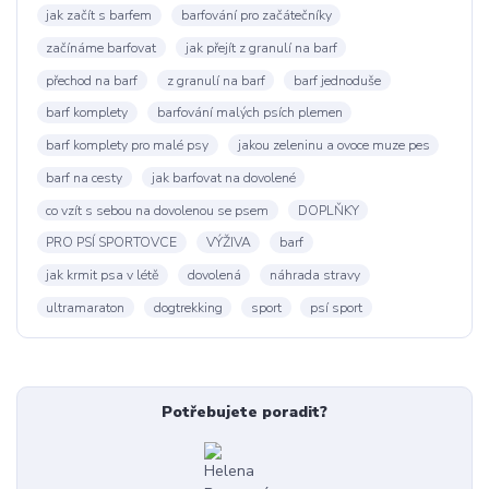
jak začít s barfem
barfování pro začátečníky
začínáme barfovat
jak přejít z granulí na barf
přechod na barf
z granulí na barf
barf jednoduše
barf komplety
barfování malých psích plemen
barf komplety pro malé psy
jakou zeleninu a ovoce muze pes
barf na cesty
jak barfovat na dovolené
co vzít s sebou na dovolenou se psem
DOPLŇKY
PRO PSÍ SPORTOVCE
VÝŽIVA
barf
jak krmit psa v létě
dovolená
náhrada stravy
ultramaraton
dogtrekking
sport
psí sport
Potřebujete poradit?