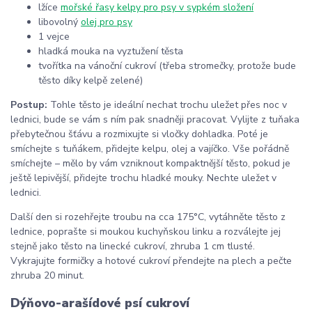
lžíce
mořské řasy kelpy pro psy v sypkém složení
libovolný
olej pro psy
1 vejce
hladká mouka na vyztužení těsta
tvořítka na vánoční cukroví (třeba stromečky, protože bude
těsto díky kelpě zelené)
Postup:
Tohle těsto je ideální nechat trochu uležet přes noc v
lednici, bude se vám s ním pak snadněji pracovat. Vylijte z tuňaka
přebytečnou šťávu a rozmixujte si vločky dohladka. Poté je
smíchejte s tuňákem, přidejte kelpu, olej a vajíčko. Vše pořádně
smíchejte
–
mělo by vám vzniknout kompaktnější těsto, pokud je
ještě lepivější, přidejte trochu hladké mouky. Nechte uležet v
lednici.
Další den si rozehřejte troubu na
cca 175
°C, vytáhněte těsto z
lednice, poprašte si moukou kuchyňskou linku a rozválejte jej
stejně jako těsto na linecké cukroví, zhruba 1 cm tlusté.
Vykrajujte formičky a hotové cukroví přendejte na plech a pečte
zhruba 20 minut.
Dýňovo-arašídové psí cukroví