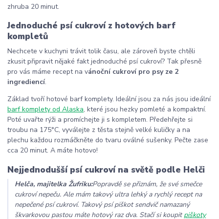
zhruba 20 minut.
Jednoduché psí cukroví z hotových barf
kompletů
Nechcete v kuchyni trávit tolik času, ale zároveň byste chtěli
zkusit připravit nějaké fakt jednoduché psí cukroví? Tak přesně
pro vás máme recept na v
ánoční cukroví pro psy ze 2
ingrediencí
.
Základ tvoří hotové barf komplety. Ideální jsou za nás jsou ideální
barf komplety od Alaska
, které jsou hezky pomleté a kompaktní.
Poté uvařte rýži a promíchejte ji s kompletem. Předehřejte si
troubu na
175
°C, vyválejte z těsta stejně velké kuličky a na
plechu každou rozmáčkněte do tvaru oválné sušenky. Pečte zase
cca 20 minut. A máte hotovo!
Nejjednodušší psí cukroví na světě podle Helči
Helča, majitelka Žufriku:
Popravdě se přiznám, že své smečce
cukroví nepeču. Ale mám takový ultra lehký a rychlý recept na
nepečené psí cukroví. Takový psí piškot sendvič namazaný
škvarkovou pastou máte hotový raz dva. Stačí si koupit
piškoty