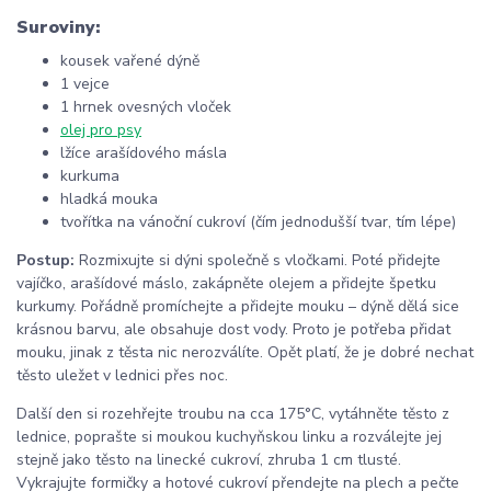
Suroviny:
kousek vařené dýně
1 vejce
1 hrnek ovesných vloček
olej pro psy
lžíce arašídového másla
kurkuma
hladká mouka
tvořítka na vánoční cukroví (čím jednodušší tvar, tím lépe)
Postup:
Rozmixujte si dýni společně s vločkami. Poté přidejte
vajíčko, arašídové máslo, zakápněte olejem a přidejte špetku
kurkumy. Pořádně promíchejte a přidejte mouku
–
dýně dělá sice
krásnou barvu, ale obsahuje dost vody. Proto je potřeba přidat
mouku, jinak z těsta nic nerozválíte. Opět platí, že je dobré nechat
těsto uležet v lednici přes noc.
Další den si rozehřejte troubu na
cca 175
°C, vytáhněte těsto z
lednice, poprašte si moukou kuchyňskou linku a rozválejte jej
stejně jako těsto na linecké cukroví, zhruba 1 cm tlusté.
Vykrajujte formičky a hotové cukroví přendejte na plech a pečte