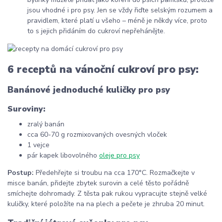
jsou vhodné i pro psy. Jen se vždy řiďte selským rozumem a
pravidlem, které platí u všeho
–
méně je někdy více, proto
to s jejich přidáním do cukroví nepřehánějte.
6 receptů na vánoční cukroví pro psy:
Banánové jednoduché kuličky pro psy
Suroviny:
zralý banán
cca 60-70 g rozmixovaných ovesných vloček
1 vejce
pár kapek libovolného
oleje pro psy
Postup:
Předehřejte si troubu na cca 170
°C. Rozmačkejte v
misce banán, přidejte zbytek surovin a celé těsto pořádně
smíchejte dohromady. Z těsta pak rukou vypracujte stejně velké
kuličky, které položíte na na plech a pečete je zhruba 20 minut.