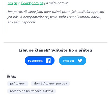
pro psy
,
škvarky pro psy
a máte hotovo.
Jen pozor, škvarky jsou dost tučné, proto jich stačí dát opravdu
jen pár. A nezapomeňte pejskovi snížit i denní krmnou dávku,
aby vám nepřibral.
Líbil se článek? Sdílejte ho s přáteli
Facebook
Twitter
Štítky
psí cukroví
domácí cukroví pro psy
recepty na psí vánoční cukroví