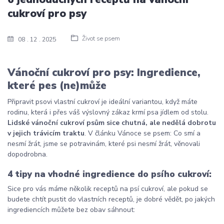
cukroví pro psy
Život se psem
08
12
2025
Vánoční cukroví pro psy: Ingredience,
které pes (ne)může
Připravit psovi vlastní cukroví je ideální variantou, když máte
rodinu, která i přes váš výslovný zákaz krmí psa jídlem od stolu.
Lidské vánoční cukroví psům sice chutná, ale nedělá dobrotu
v jejich trávicím traktu
. V článku
Vánoce se psem: Co smí a
nesmí žrát
, jsme se potravinám, které psi nesmí žrát, věnovali
dopodrobna.
4 tipy na vhodné ingredience do psího cukroví:
Sice pro vás máme několik receptů na psí cukroví, ale pokud se
budete chtít pustit do vlastních receptů, je dobré vědět, po jakých
ingrediencích můžete bez obav sáhnout: