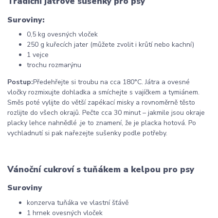
Tradiční játrové sušenky pro psy
Suroviny:
0,5 kg ovesných vloček
250 g kuřecích jater (můžete zvolit i krůtí nebo kachní)
1 vejce
trochu rozmarýnu
Postup:
Předehřejte si troubu na cca 180
°C. Játra a ovesné
vločky rozmixujte dohladka a smíchejte s vajíčkem a tymiánem.
Směs poté vylijte do větší zapékací misky a rovnoměrně těsto
rozlijte do všech okrajů. Pečte cca 30 minut
–
jakmile jsou okraje
placky lehce nahnědlé ,je to znamení, že je placka hotová. Po
vychladnutí si pak nařezejte sušenky podle potřeby.
Vánoční cukroví s tuňákem a kelpou pro psy
Suroviny
konzerva tuňáka ve vlastní šťávě
1 hrnek ovesných vloček