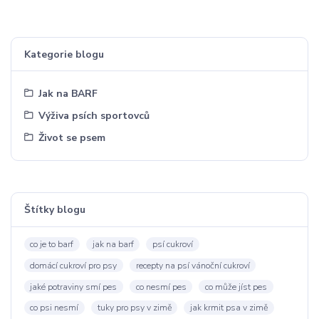
Kategorie blogu
Jak na BARF
Výživa psích sportovců
Život se psem
Štítky blogu
co je to barf
jak na barf
psí cukroví
domácí cukroví pro psy
recepty na psí vánoční cukroví
jaké potraviny smí pes
co nesmí pes
co může jíst pes
co psi nesmí
tuky pro psy v zimě
jak krmit psa v zimě