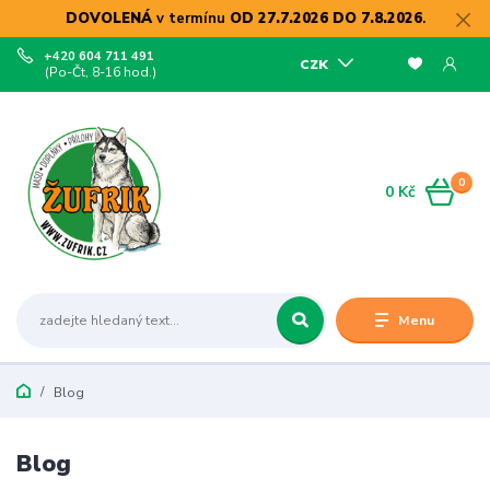
DOVOLENÁ
v termínu
OD 27.7.2026 DO 7.8.2026
.
+420 604 711 491
CZK
(Po-Čt, 8-16 hod.)
0
0 Kč
Menu
Blog
Blog