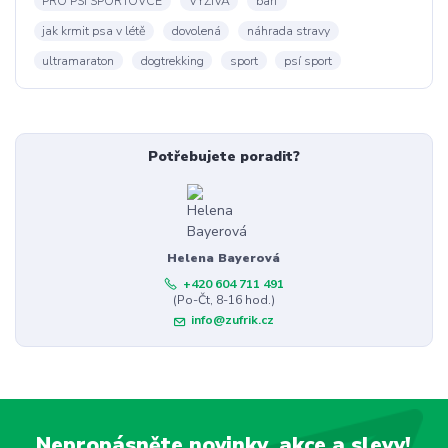
PRO PSÍ SPORTOVCE
VÝŽIVA
barf
jak krmit psa v létě
dovolená
náhrada stravy
ultramaraton
dogtrekking
sport
psí sport
Potřebujete poradit?
Helena Bayerová
+420 604 711 491
(Po-Čt, 8-16 hod.)
info@zufrik.cz
Nepropásněte novinky, akce a slevy!