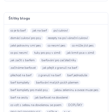
Štítky blogu
co je to barf
jak na barf
psí cukroví
domácí cukroví pro psy
recepty na psí vánoční cukroví
jaké potraviny smí pes
co nesmí pes
co může jíst pes
co psi nesmí
tuky pro psy v zimě
jak krmit psa v zimě
jak začít s barfem
barfování pro začátečníky
začínáme barfovat
jak přejít z granulí na barf
přechod na barf
z granulí na barf
barf jednoduše
barf komplety
barfování malých psích plemen
barf komplety pro malé psy
jakou zeleninu a ovoce muze pes
barf na cesty
jak barfovat na dovolené
co vzít s sebou na dovolenou se psem
DOPLŇKY