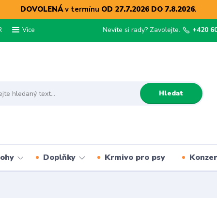
DOVOLENÁ
v termínu
OD 27.7.2026 DO 7.8.2026
.
R
Nevíte si rady? Zavolejte.
+420 6
Více
Hledat
lohy
Doplňky
Krmivo pro psy
Konze