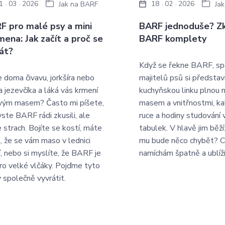
1
03
2026
18
02
2026
Jak na BARF
Ja
F pro malé psy a mini
BARF jednoduše? Z
mena: Jak začít a proč se
BARF komplety
át?
Když se řekne BARF, s
 doma čivavu, jorkšíra nebo
majitelů psů si představ
a jezevčíka a láká vás krmení
kuchyňskou linku plnou 
vým masem? Často mi píšete,
masem a vnitřnostmi, ka
yste BARF rádi zkusili, ale
ruce a hodiny studování 
 strach. Bojíte se kostí, máte
tabulek. V hlavě jim běží
t, že se vám maso v lednici
mu bude něco chybět? C
í, nebo si myslíte, že BARF je
namíchám špatně a ublí
pro velké vlčáky. Pojďme tyto
 společně vyvrátit.