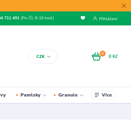
04 711 491
(Po-Čt, 8-16 hod.)
Přihlášení
0
0 Kč
CZK
Více
rvy
Pamlsky
Granule