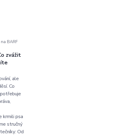
k na BARF
Co zvážit
íte
vání, ale
ěsí. Co
 potřebuje
ráva,
e krmili psa
me stručný
tečníky: Od