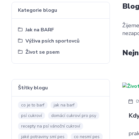
Blo
Kategorie blogu
Žijeme
Jak na BARF
nezapo
Výživa psích sportovců
Nejn
Život se psem
Štítky blogu
0
co je to barf
jak na barf
Kdy
psí cukroví
domácí cukroví pro psy
recepty na psí vánoční cukroví
prak
jaké potraviny smí pes
co nesmí pes