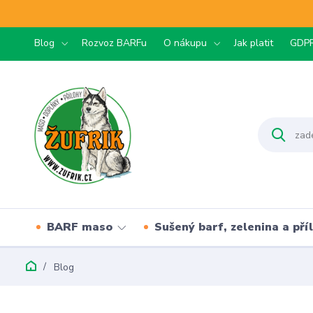
Blog
Rozvoz BARFu
O nákupu
Jak platit
GDP
BARF maso
Sušený barf, zelenina a pří
Blog