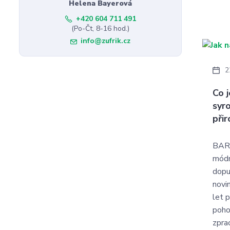
Helena Bayerová
+420 604 711 491
(Po-Čt, 8-16 hod.)
info@zufrik.cz
2
Co 
syr
při
BARF
módní
dopu
novin
let p
poho
zpra