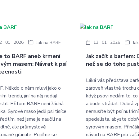
2
01
2026
13
01
2026
Jak na BARF
Ja
je to BARF aneb krmení
Jak začít s barfem: 
ovým masem: Návrat k psí
než se do toho pust
rozenosti
Láká vás představa barfo
. Někdo o něm mluví jako o
zároveň vlastně trochu d
m trendu, jiní na něj nedají
když psovi nedám to, co
stit. Přitom BARF není žádná
a bude strádat. Dobrá zp
ka. Syrové maso jedli psi tisíce
nemusíte být psí nutriční
ředtím, než jsme je naučili na
specialista, abyste dobř
dlné, ale průmyslově
syrovým masem. Přináší
cované granule. Pojďme se
návod na BARF pro začá