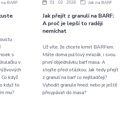
01
02
2026
k na BARF
Jak na BARF
kuste
Jak přejít z granulí na BARF:
A proč je lepší to raději
nemíchat
poustu
í
Už víte, že chcete krmit BARFem.
misek s
Máte doma pultový mrazák, i svou
lkulačku v
první objednávku barf masa. A
výživových
stojíte před otázkou: Jak tedy přejít
: Co když
z granulí na barf co nejhladčeji?
o když to
Vyhodit granule hned, nebo je ještě
žím mu?
přisypávat do masa?