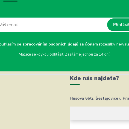
Přihlási
uhlasím se
zpracováním osobních údajů
za účelem rozesílky newsle
Můžete se kdykoli odhlásit. Zasíláme jednou za 14 dní.
Kde nás najdete?
Husova 66/2, Šestajovice u Pr