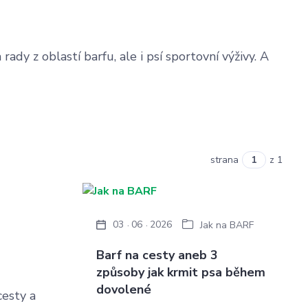
dy z oblastí barfu, ale i psí sportovní výživy. A
strana
z 1
03
06
2026
Jak na BARF
Barf na cesty aneb 3
způsoby jak krmit psa během
dovolené
cesty a