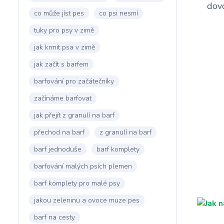
dov
co může jíst pes
co psi nesmí
tuky pro psy v zimě
jak krmit psa v zimě
jak začít s barfem
barfování pro začátečníky
začínáme barfovat
jak přejít z granulí na barf
přechod na barf
z granulí na barf
barf jednoduše
barf komplety
barfování malých psích plemen
barf komplety pro malé psy
jakou zeleninu a ovoce muze pes
barf na cesty