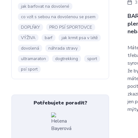
3
jak barfovat na dovolené
BAR
co vzít s sebou na dovolenou se psem
ple
DOPLŇKY
PRO PSÍ SPORTOVCE
neb
VÝŽIVA
barf
jak krmit psa v létě
Máte
dovolená
náhrada stravy
třeb
ultramaraton
dogtrekking
sport
syro
psí sport
že b
máte
poci
zkaz
jen 
Potřebujete poradit?
mýty