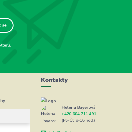
t se
tteru.
Kontakty
ahy
Helena Bayerová
+420 604 711 491
(Po-Čt, 8-16 hod.)