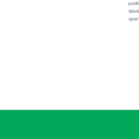
podí
dává
spor