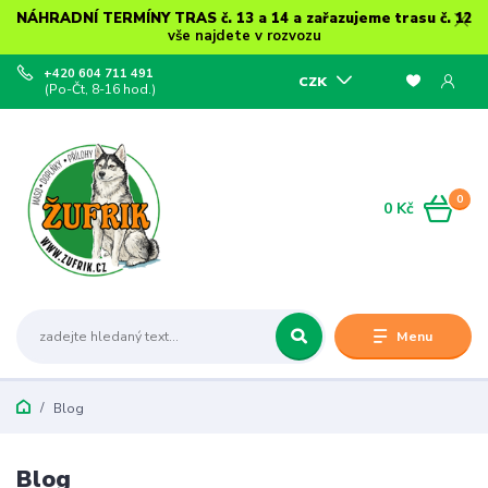
NÁHRADNÍ TERMÍNY TRAS č. 13 a 14 a zařazujeme trasu č. 12
vše najdete v rozvozu
+420 604 711 491
CZK
(Po-Čt, 8-16 hod.)
0
0 Kč
Menu
Blog
Blog