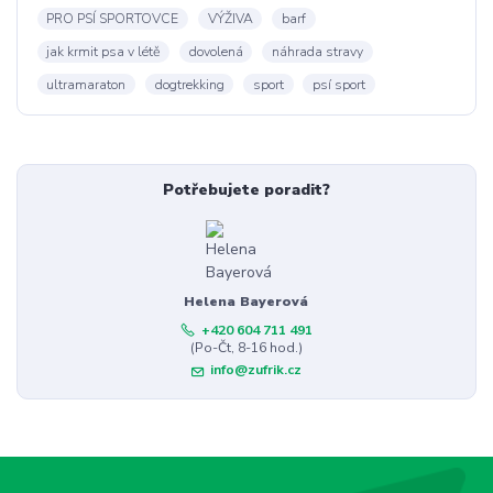
PRO PSÍ SPORTOVCE
VÝŽIVA
barf
jak krmit psa v létě
dovolená
náhrada stravy
ultramaraton
dogtrekking
sport
psí sport
Potřebujete poradit?
Helena Bayerová
+420 604 711 491
(Po-Čt, 8-16 hod.)
info@zufrik.cz