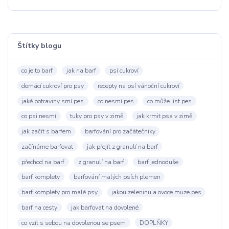
Štítky blogu
co je to barf
jak na barf
psí cukroví
domácí cukroví pro psy
recepty na psí vánoční cukroví
jaké potraviny smí pes
co nesmí pes
co může jíst pes
co psi nesmí
tuky pro psy v zimě
jak krmit psa v zimě
jak začít s barfem
barfování pro začátečníky
začínáme barfovat
jak přejít z granulí na barf
přechod na barf
z granulí na barf
barf jednoduše
barf komplety
barfování malých psích plemen
barf komplety pro malé psy
jakou zeleninu a ovoce muze pes
barf na cesty
jak barfovat na dovolené
co vzít s sebou na dovolenou se psem
DOPLŇKY