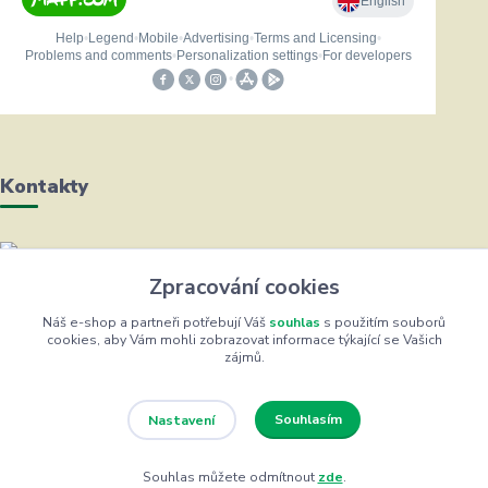
Kontakty
Helena Bayerová
Zpracování cookies
+420 604 711 491
(Po-Čt, 8-16 hod.)
Náš e-shop a partneři potřebují Váš
souhlas
s použitím souborů
cookies, aby Vám mohli zobrazovat informace týkající se Vašich
zájmů.
info@zufrik.cz
Souhlasím
Nastavení
Souhlas můžete odmítnout
zde
.
Eshop ŽUFRIK.cz © Copyright 2012 - 2026