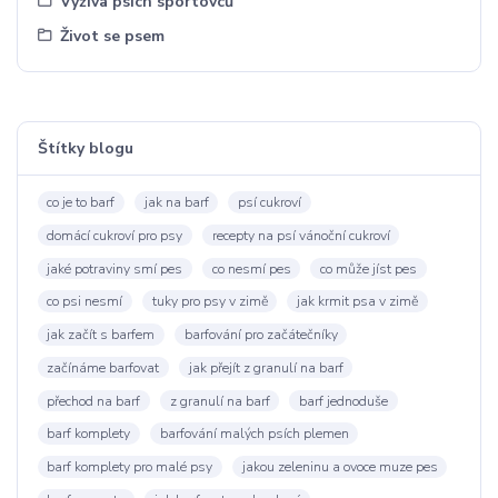
Výživa psích sportovců
Život se psem
Štítky blogu
co je to barf
jak na barf
psí cukroví
domácí cukroví pro psy
recepty na psí vánoční cukroví
jaké potraviny smí pes
co nesmí pes
co může jíst pes
co psi nesmí
tuky pro psy v zimě
jak krmit psa v zimě
jak začít s barfem
barfování pro začátečníky
začínáme barfovat
jak přejít z granulí na barf
přechod na barf
z granulí na barf
barf jednoduše
barf komplety
barfování malých psích plemen
barf komplety pro malé psy
jakou zeleninu a ovoce muze pes