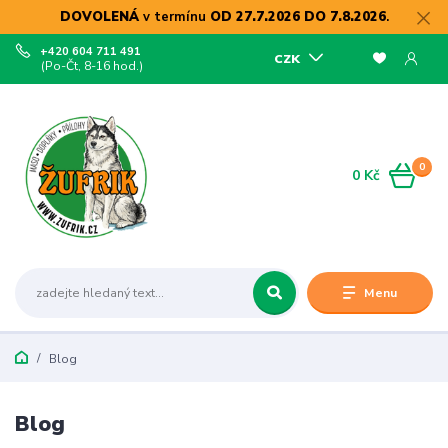
DOVOLENÁ
v termínu
OD 27.7.2026 DO 7.8.2026
.
+420 604 711 491
CZK
(Po-Čt, 8-16 hod.)
0
0 Kč
Menu
Blog
Blog