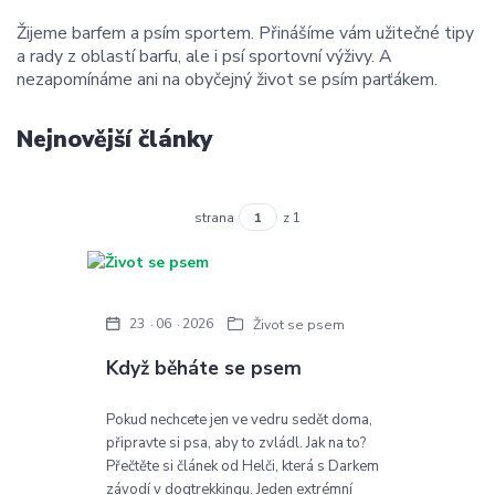
Žijeme barfem a psím sportem. Přinášíme vám užitečné tipy
a rady z oblastí barfu, ale i psí sportovní výživy. A
nezapomínáme ani na obyčejný život se psím parťákem.
Nejnovější články
strana
z 1
23
06
2026
Život se psem
Když běháte se psem
Pokud nechcete jen ve vedru sedět doma,
připravte si psa, aby to zvládl. Jak na to?
Přečtěte si článek od Helči, která s Darkem
závodí v dogtrekkingu. Jeden extrémní