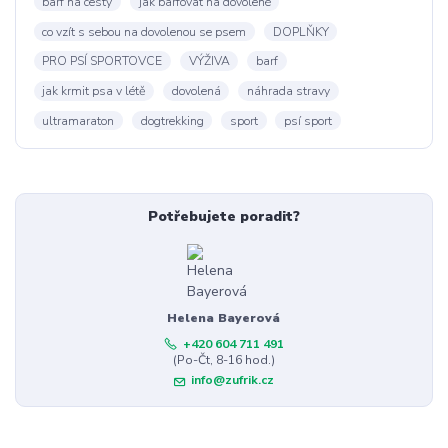
barf na cesty
jak barfovat na dovolené
co vzít s sebou na dovolenou se psem
DOPLŇKY
PRO PSÍ SPORTOVCE
VÝŽIVA
barf
jak krmit psa v létě
dovolená
náhrada stravy
ultramaraton
dogtrekking
sport
psí sport
Potřebujete poradit?
Helena Bayerová
+420 604 711 491
(Po-Čt, 8-16 hod.)
info@zufrik.cz