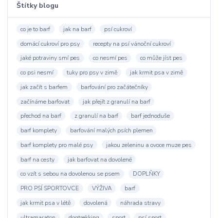
Štítky blogu
co je to barf
jak na barf
psí cukroví
domácí cukroví pro psy
recepty na psí vánoční cukroví
jaké potraviny smí pes
co nesmí pes
co může jíst pes
co psi nesmí
tuky pro psy v zimě
jak krmit psa v zimě
jak začít s barfem
barfování pro začátečníky
začínáme barfovat
jak přejít z granulí na barf
přechod na barf
z granulí na barf
barf jednoduše
barf komplety
barfování malých psích plemen
barf komplety pro malé psy
jakou zeleninu a ovoce muze pes
barf na cesty
jak barfovat na dovolené
co vzít s sebou na dovolenou se psem
DOPLŇKY
PRO PSÍ SPORTOVCE
VÝŽIVA
barf
jak krmit psa v létě
dovolená
náhrada stravy
ultramaraton
dogtrekking
sport
psí sport