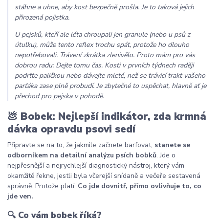
stáhne a uhne, aby kost bezpečně prošla. Je to taková jejich
přirozená pojistka.
U pejsků, kteří ale léta chroupali jen granule (nebo u psů z
útulku), může tento reflex trochu spát, protože ho dlouho
nepotřebovali. Trávení zkrátka zlenivělo. Proto mám pro vás
dobrou radu: Dejte tomu čas. Kosti v prvních týdnech raději
podrťte paličkou nebo dávejte mleté, než se trávicí trakt vašeho
parťáka zase plně probudí. Je zbytečné to uspěchat, hlavně ať je
přechod pro pejska v pohodě.
💩 Bobek: Nejlepší indikátor, zda krmná
dávka opravdu psovi sedí
Připravte se na to, že jakmile začnete barfovat,
stanete se
odborníkem na detailní analýzu psích bobků
. Jde o
nejpřesnější a nejrychlejší diagnostický nástroj, který vám
okamžitě řekne, jestli byla včerejší snídaně a večeře sestavená
správně. Protože platí:
Co jde dovnitř, přímo ovlivňuje to, co
jde ven.
🔍 Co vám bobek říká?