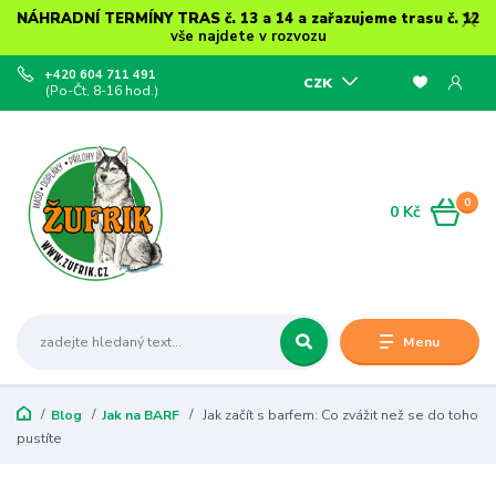
NÁHRADNÍ TERMÍNY TRAS č. 13 a 14 a zařazujeme trasu č. 12
vše najdete v rozvozu
+420 604 711 491
CZK
(Po-Čt, 8-16 hod.)
0
0 Kč
Menu
Blog
Jak na BARF
Jak začít s barfem: Co zvážit než se do toho
pustíte