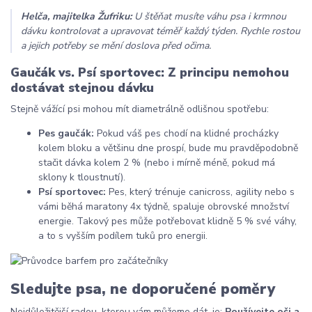
Helča, majitelka Žufriku:
U štěňat musíte váhu psa i krmnou
dávku kontrolovat a upravovat téměř každý týden. Rychle rostou
a jejich potřeby se mění doslova před očima.
Gaučák vs. Psí sportovec: Z principu nemohou
dostávat stejnou dávku
Stejně vážící psi mohou mít diametrálně odlišnou spotřebu:
Pes gaučák:
Pokud váš pes chodí na klidné procházky
kolem bloku a většinu dne prospí, bude mu pravděpodobně
stačit dávka kolem 2 % (nebo i mírně méně, pokud má
sklony k tloustnutí).
Psí sportovec:
Pes, který trénuje canicross, agility nebo s
vámi běhá maratony 4x týdně, spaluje obrovské množství
energie. Takový pes může potřebovat klidně 5 % své váhy,
a to s vyšším podílem tuků pro energii.
Sledujte psa, ne doporučené poměry
Nejdůležitější radou, kterou vám můžeme dát, je:
Používejte oči a