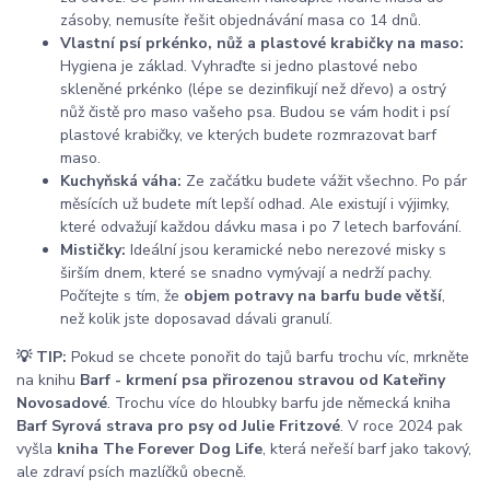
zásoby, nemusíte řešit objednávání masa co 14 dnů.
Vlastní psí prkénko, nůž a plastové krabičky na maso:
Hygiena je základ. Vyhraďte si jedno plastové nebo
skleněné prkénko (lépe se dezinfikují než dřevo) a ostrý
nůž čistě pro maso vašeho psa. Budou se vám hodit i psí
plastové krabičky, ve kterých budete rozmrazovat barf
maso.
Kuchyňská váha:
Ze začátku budete vážit všechno. Po pár
měsících už budete mít lepší odhad. Ale existují i výjimky,
které odvažují každou dávku masa i po 7 letech barfování.
Mističky:
Ideální jsou keramické nebo nerezové misky s
širším dnem, které se snadno vymývají a nedrží pachy.
Počítejte s tím, že
objem potravy na barfu bude větší
,
než kolik jste doposavad dávali granulí.
💡 TIP:
Pokud se chcete ponořit do tajů barfu trochu víc, mrkněte
na knihu
Barf - krmení psa přirozenou stravou od Kateřiny
Novosadové
. Trochu více do hloubky barfu jde německá kniha
Barf Syrová strava pro psy od Julie Fritzové
. V roce 2024 pak
vyšla
kniha The Forever Dog Life
, která neřeší barf jako takový,
ale zdraví psích mazlíčků obecně.