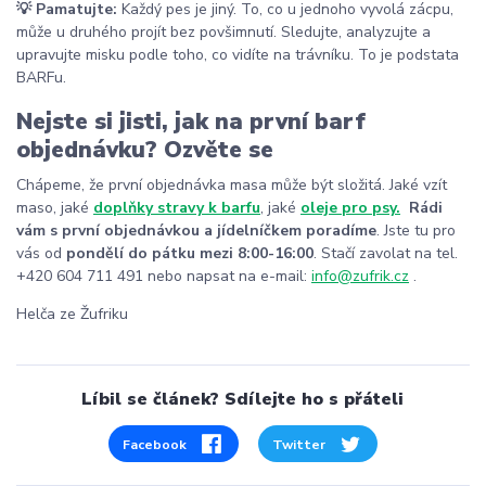
💡 Pamatujte:
Každý pes je jiný. To, co u jednoho vyvolá zácpu,
může u druhého projít bez povšimnutí. Sledujte, analyzujte a
upravujte misku podle toho, co vidíte na trávníku. To je podstata
BARFu.
Nejste si jisti, jak na první barf
objednávku? Ozvěte se
Chápeme, že první objednávka masa může být složitá. Jaké vzít
maso, jaké
doplňky stravy k barfu
, jaké
oleje pro psy.
Rádi
vám s první objednávkou a jídelníčkem poradíme
. Jste tu pro
vás od
pondělí do pátku mezi 8:00-16:00
. Stačí zavolat na tel.
+420 604 711 491 nebo napsat na e-mail:
info@zufrik.cz
.
Helča ze Žufriku
Líbil se článek? Sdílejte ho s přáteli
Facebook
Twitter