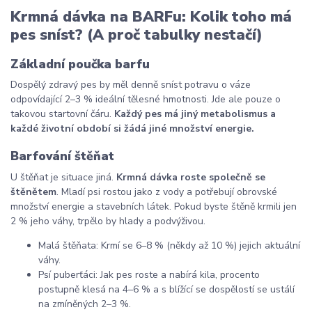
Krmná dávka na BARFu: Kolik toho má
pes sníst? (A proč tabulky nestačí)
Základní poučka barfu
Dospělý zdravý pes by měl denně sníst potravu o váze
odpovídající 2–3 % ideální tělesné hmotnosti. Jde ale pouze o
takovou startovní čáru.
Každý pes má jiný metabolismus a
každé životní období si žádá jiné množství energie.
Barfování štěňat
U štěňat je situace jiná.
Krmná dávka roste společně se
štěnětem
. Mladí psi rostou jako z vody a potřebují obrovské
množství energie a stavebních látek. Pokud byste štěně krmili jen
2 % jeho váhy, trpělo by hlady a podvýživou.
Malá štěňata: Krmí se 6–8 % (někdy až 10 %) jejich aktuální
váhy.
Psí puberťáci: Jak pes roste a nabírá kila, procento
postupně klesá na 4–6 % a s blížící se dospělostí se ustálí
na zmíněných 2–3 %.