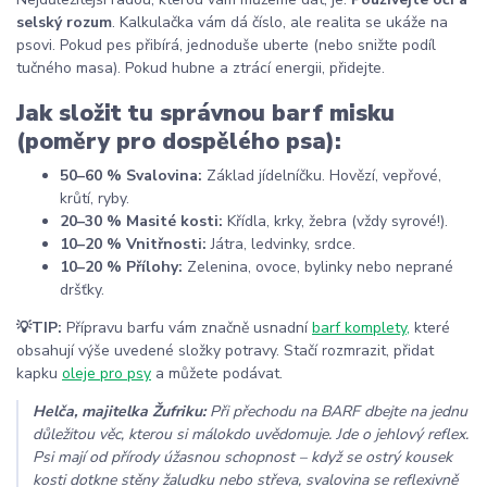
selský rozum
. Kalkulačka vám dá číslo, ale realita se ukáže na
psovi. Pokud pes přibírá, jednoduše uberte (nebo snižte podíl
tučného masa). Pokud hubne a ztrácí energii, přidejte.
Jak složit tu správnou barf misku
(poměry pro dospělého psa):
50–60 % Svalovina:
Základ jídelníčku. Hovězí, vepřové,
krůtí, ryby.
20–30 % Masité kosti:
Křídla, krky, žebra (vždy syrové!).
10–20 % Vnitřnosti:
Játra, ledvinky, srdce.
10–20 % Přílohy:
Zelenina, ovoce, bylinky nebo neprané
dršťky.
💡TIP:
Přípravu barfu vám značně usnadní
barf komplety,
které
obsahují výše uvedené složky potravy. Stačí rozmrazit, přidat
kapku
oleje pro psy
a můžete podávat.
Helča, majitelka Žufriku:
Při přechodu na BARF dbejte na jednu
důležitou věc, kterou si málokdo uvědomuje. Jde o jehlový reflex.
Psi mají od přírody úžasnou schopnost – když se ostrý kousek
kosti dotkne stěny žaludku nebo střeva, svalovina se reflexivně