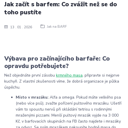
Jak začít s barfem: Co zvážit než se do
toho pustíte
Jak na BARF
13
01
2026
Výbava pro začínajícího barfaře: Co
opravdu potřebujete?
Než objednáte první zásobu
krmného masa
, připravte si nejprve
kuchyň. Z vlastní zkušenosti víme, že dobrá organizace je půlka
úspěchu.
Místo v mrazáku:
Alfa a omega. Pokud máte velkého psa
(nebo více psů), zvažte pořízení pultového mrazáku. Ušetří
vám to spoustu nervů při skládání tetrisu s rodinnými
mraženými pizzami. Menší pultový mrazák vyjde na 3 000
Kč, v barfovacích skupinách na FB často najdete i mrazáky
za odvoz. Se psím mrazákem nakoupíte hodně masa do