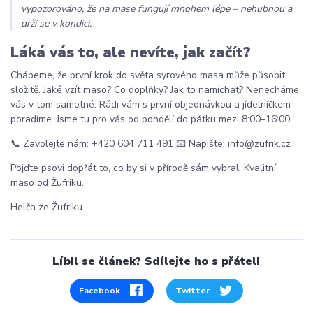
vypozorováno, že na mase fungují mnohem lépe – nehubnou a
drží se v kondici.
Láká vás to, ale nevíte, jak začít?
Chápeme, že první krok do světa syrového masa může působit
složitě. Jaké vzít maso? Co doplňky? Jak to namíchat?
Nenecháme
vás v tom samotné. Rádi vám s první objednávkou a jídelníčkem
poradíme. Jsme tu pro vás od pondělí do pátku mezi 8:00–16:00.
📞 Zavolejte nám: +420 604 711 491 📧 Napište: info@zufrik.cz
Pojďte psovi dopřát to, co by si v přírodě sám vybral. Kvalitní
maso od Žufriku.
Helča ze Žufriku
Líbil se článek? Sdílejte ho s přáteli
Facebook
Twitter