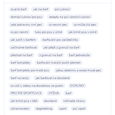
co je to barf
jak na barf
psí cukroví
domácí cukroví pro psy
recepty na psí vánoční cukroví
jaké potraviny smí pes
co nesmí pes
co může jíst pes
co psi nesmí
tuky pro psy v zimě
jak krmit psa v zimě
jak začít s barfem
barfování pro začátečníky
začínáme barfovat
jak přejít z granulí na barf
přechod na barf
z granulí na barf
barf jednoduše
barf komplety
barfování malých psích plemen
barf komplety pro malé psy
jakou zeleninu a ovoce muze pes
barf na cesty
jak barfovat na dovolené
co vzít s sebou na dovolenou se psem
DOPLŇKY
PRO PSÍ SPORTOVCE
VÝŽIVA
barf
jak krmit psa v létě
dovolená
náhrada stravy
ultramaraton
dogtrekking
sport
psí sport