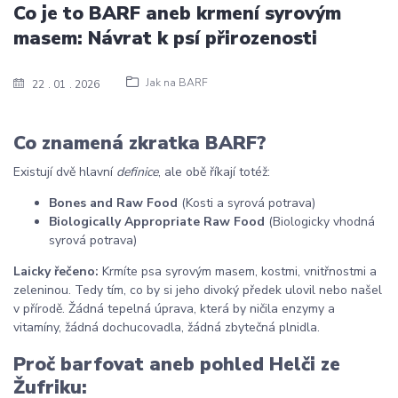
Co je to BARF aneb krmení syrovým
masem: Návrat k psí přirozenosti
Jak na BARF
22
01
2026
Co znamená zkratka BARF?
Existují dvě hlavní
definice
, ale obě říkají totéž:
Bones and Raw Food
(Kosti a syrová potrava)
Biologically Appropriate Raw Food
(Biologicky vhodná
syrová potrava)
Laicky řečeno:
Krmíte psa syrovým masem, kostmi, vnitřnostmi a
zeleninou. Tedy tím, co by si jeho divoký předek ulovil nebo našel
v přírodě. Žádná tepelná úprava, která by ničila enzymy a
vitamíny, žádná dochucovadla, žádná zbytečná plnidla.
Proč barfovat aneb pohled Helči ze
Žufriku: