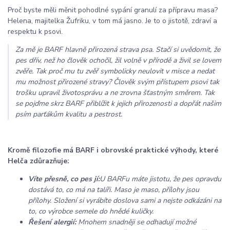
Proč byste měli měnit pohodlné sypání granulí za přípravu masa?
Helena, majitelka Žufriku, v tom má jasno. Je to o jistotě, zdraví a
respektu k psovi.
Za mě je BARF hlavně přirozená strava psa. Stačí si uvědomit, že
pes dřív, než ho člověk ochočil, žil volně v přírodě a živil se lovem
zvěře. Tak proč mu tu zvěř symbolicky neulovit v misce a nedat
mu možnost přirozené stravy? Člověk svým přístupem psovi tak
trošku upravil životosprávu a ne zrovna šťastným směrem. Tak
se pojďme skrz BARF přiblížit k jejich přirozenosti a dopřát našim
psím parťákům kvalitu a pestrost.
Kromě filozofie má BARF i obrovské praktické výhody, které
Helča zdůrazňuje:
Víte přesně, co pes jí:
U BARFu máte jistotu, že pes opravdu
dostává to, co má na talíři. Maso je maso, přílohy jsou
přílohy. Složení si vyrábíte doslova sami a nejste odkázáni na
to, co výrobce semele do hnědé kuličky.
Řešení alergií:
Mnohem snadněji se odhadují možné