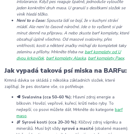
intolerance. Když pes reaguje špatně, jednoduše vyloučíte
jeden konkrétní druh masa. U granulí s desítkami složek se
viník hledá těžko.
Není to o čase:
Spousta lidí se bojí, že v kuchyni stráví
mládí. Ale není to časově náročné. Jde o to vyčlenit si pár
minut denně na přípravu. A nebo zkuste barf komplety, které
obsahují úplně všechno. Od masové svaloviny, přes
vnitřnosti, kosti a některé značky míchají do kompletek taky
zeleninu a přílohy. Mrkněte třeba na:
barf komplety od U
dvou krkoviček
,
barf komplety Alaska
,
barf komplety Paex
.
Jak vypadá taková psí miska na BARFu:
Krmná dávka se skládá z několika základních složek, které
zajišťují, že pes dostane vše, co potřebuje.
🥩 Svalovina (cca 50–60 %):
Hlavní zdroj energie a
bílkovin. Hovězí, vepřové, kuřecí, krůtí nebo ryby. To
nejlepší, co psovi můžete dát. Mrkněte do kategorie
barf
maso
.
🍖 Syrové kosti (cca 20–30 %):
Klíčový zdroj vápníku a
minerálů. Musí být vždy
syrové a masité
(obalené masem).