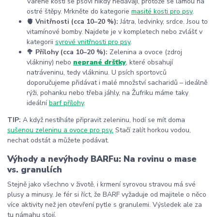
Vařené kosti se psovi nikdy nedávají, protože se lámou na
ostré štěpy. Mrkněte do kategorie
masité kosti pro psy
.
🫀 Vnitřnosti (cca 10–20 %):
Játra, ledvinky, srdce. Jsou to
vitamínové bomby. Najdete je v kompletech nebo zvlášť v
kategorii
syrové vnitřnosti pro psy
.
🥦 Přílohy (cca 10–20 %):
Zelenina a ovoce (zdroj
vlákniny) nebo
neprané dršťky
, které obsahují
natráveninu, tedy vlákninu. U psích sportovců
doporučujeme přidávat i malé množství sacharidů – ideálně
rýži, pohanku nebo třeba jáhly, na Žufriku máme taky
ideální
barf přílohy
.
TIP:
A když nestíháte připravit zeleninu, hodí se mít doma
sušenou zeleninu a ovoce pro psy.
Stačí zalít horkou vodou,
nechat odstát a můžete podávat.
Výhody a nevýhody BARFu: Na rovinu o mase
vs. granulích
Stejně jako všechno v životě, i krmení syrovou stravou má své
plusy a minusy. Je fér si říct, že BARF vyžaduje od majitele o něco
více aktivity než jen otevření pytle s granulemi. Výsledek ale za
tu námahu stojí.