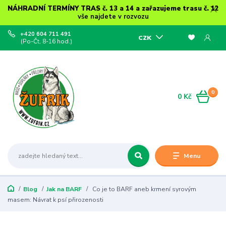
NÁHRADNÍ TERMÍNY TRAS č. 13 a 14 a zařazujeme trasu č. 12
vše najdete v rozvozu
+420 604 711 491
CZK
(Po-Čt, 8-16 hod.)
0
0 Kč
Menu
Blog
Jak na BARF
Co je to BARF aneb krmení syrovým
masem: Návrat k psí přirozenosti