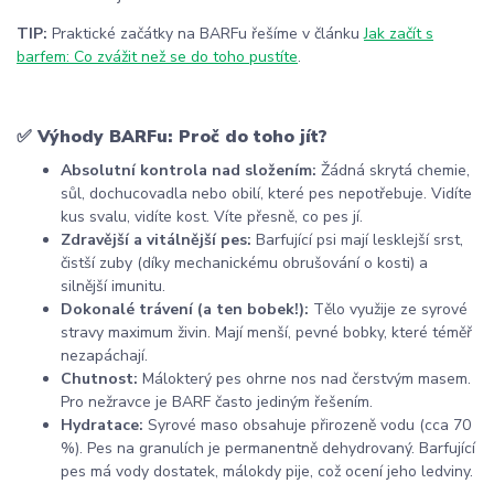
TIP:
Praktické začátky na BARFu řešíme v článku
Jak začít s
barfem: Co zvážit než se do toho pustíte
.
✅ Výhody BARFu: Proč do toho jít?
Absolutní kontrola nad složením:
Žádná skrytá chemie,
sůl, dochucovadla nebo obilí, které pes nepotřebuje. Vidíte
kus svalu, vidíte kost. Víte přesně, co pes jí.
Zdravější a vitálnější pes:
Barfující psi mají lesklejší srst,
čistší zuby (díky mechanickému obrušování o kosti) a
silnější imunitu.
Dokonalé trávení (a ten bobek!):
Tělo využije ze syrové
stravy maximum živin. Mají menší, pevné bobky, které téměř
nezapáchají.
Chutnost:
Málokterý pes ohrne nos nad čerstvým masem.
Pro nežravce je BARF často jediným řešením.
Hydratace:
Syrové maso obsahuje přirozeně vodu (cca 70
%). Pes na granulích je permanentně dehydrovaný. Barfující
pes má vody dostatek, málokdy pije, což ocení jeho ledviny.