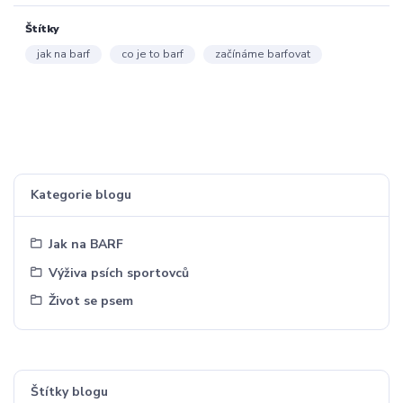
Štítky
jak na barf
co je to barf
začínáme barfovat
Kategorie blogu
Jak na BARF
Výživa psích sportovců
Život se psem
Štítky blogu