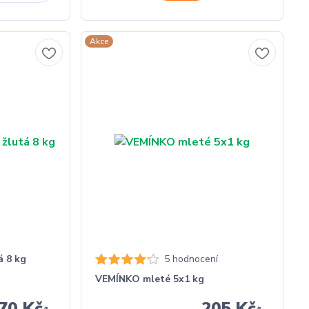
Akce
á 8 kg
5 hodnocení
VEMÍNKO mleté 5x1 kg
70 Kč
205 Kč