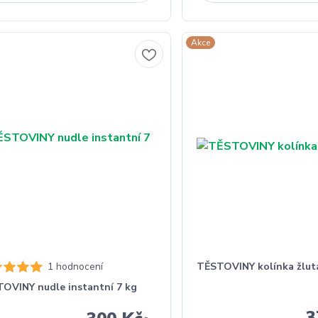
Akce
1 hodnocení
TĚSTOVINY kolínka žlut
OVINY nudle instantní 7 kg
3