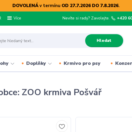
DOVOLENÁ
v termínu
OD 27.7.2026 DO 7.8.2026
.
R
Nevíte si rady? Zavolejte.
+420 6
Více
Hledat
lohy
Doplňky
Krmivo pro psy
Konze
obce: ZOO krmiva Pošvář