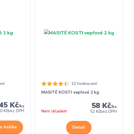
ení
10 hodnocení
MASITÉ KOSTI vepřové 2 kg
45 Kč
58 Kč
/
ks
/
ks
0 Kč
bez DPH
Není skladem
52 Kč
bez DPH
o košíku
Detail