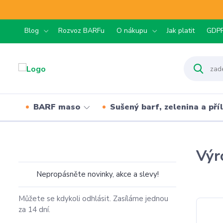
Blog
Rozvoz BARFu
O nákupu
Jak platit
GDP
BARF maso
Sušený barf, zelenina a pří
Výr
Nepropásněte novinky, akce a slevy!
Můžete se kdykoli odhlásit. Zasíláme jednou
za 14 dní.