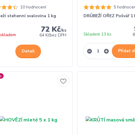
10 hodnocení
5 hodnocen
eží stehenní svalovina 1 kg
DRŮBEŽÍ OŘEZ Pošvář 1 
72 Kč
/
ks
Skladem 13 ks
8
 skladem
64 Kč
bez DPH
Přidat d
Detail
a