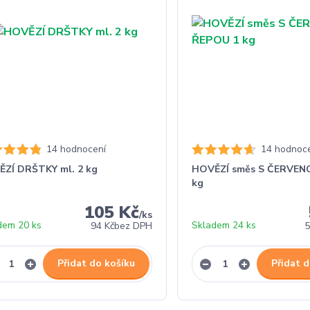
14 hodnocení
14 hodnoc
ZÍ DRŠTKY ml. 2 kg
HOVĚZÍ směs S ČERVEN
kg
105 Kč
/
ks
dem 20 ks
Skladem 24 ks
94 Kč
bez DPH
5
Přidat do košíku
Přidat d