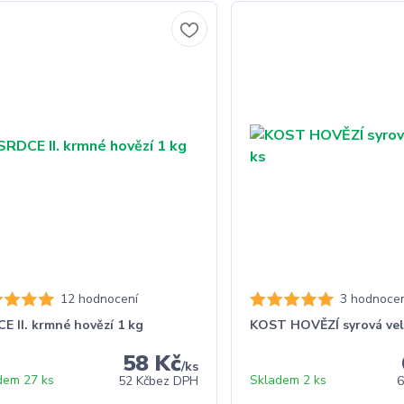
12 hodnocení
3 hodnocen
E II. krmné hovězí 1 kg
KOST HOVĚZÍ syrová vel
58 Kč
/
ks
dem 27 ks
Skladem 2 ks
52 Kč
bez DPH
6