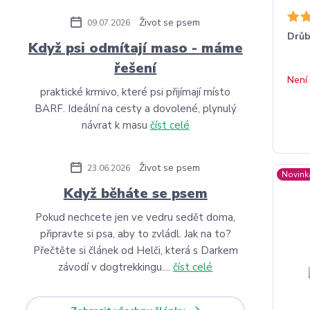
Život se psem
09.07.2026
Drůb
Když psi odmítají maso - máme
řešení
Není
praktické krmivo, které psi přijímají místo
BARF. Ideální na cesty a dovolené, plynulý
návrat k masu
číst celé
Život se psem
23.06.2026
Novink
Když běháte se psem
Pokud nechcete jen ve vedru sedět doma,
připravte si psa, aby to zvládl. Jak na to?
Přečtěte si článek od Helči, která s Darkem
závodí v dogtrekkingu....
číst celé