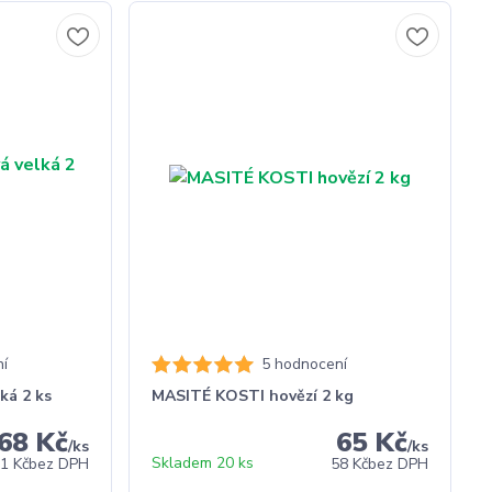
í
5 hodnocení
ká 2 ks
MASITÉ KOSTI hovězí 2 kg
68 Kč
65 Kč
/
ks
/
ks
Skladem 20 ks
1 Kč
bez DPH
58 Kč
bez DPH