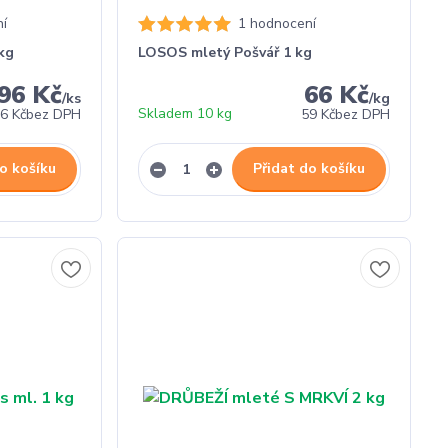
í
1 hodnocení
kg
LOSOS mletý Pošvář 1 kg
96 Kč
66 Kč
/
ks
/
kg
Skladem 10 kg
6 Kč
bez DPH
59 Kč
bez DPH
o košíku
Přidat do košíku