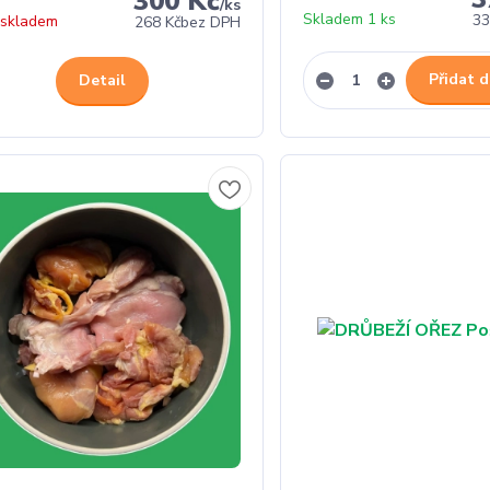
300 Kč
/
ks
Skladem 1 ks
33
 skladem
268 Kč
bez DPH
Přidat d
Detail