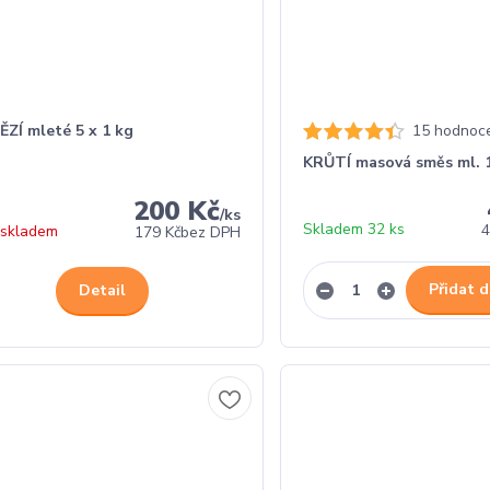
ZÍ mleté 5 x 1 kg
15 hodnoc
KRŮTÍ masová směs ml. 
200 Kč
/
ks
Skladem 32 ks
4
 skladem
179 Kč
bez DPH
Přidat d
Detail