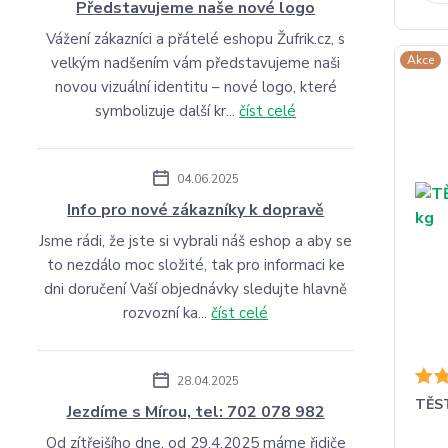
Představujeme naše nové logo
Vážení zákazníci a přátelé eshopu Žufrik.cz, s
Akce
velkým nadšením vám představujeme naši
novou vizuální identitu – nové logo, které
symbolizuje další kr...
číst celé
04.06.2025
Info pro nové zákazníky k dopravě
Jsme rádi, že jste si vybrali náš eshop a aby se
to nezdálo moc složité, tak pro informaci ke
dni doručení Vaší objednávky sledujte hlavně
rozvozní ka...
číst celé
28.04.2025
TĚST
Jezdíme s Mírou, tel: 702 078 982
Od zítřejšího dne, od 29.4.2025 máme řidiče