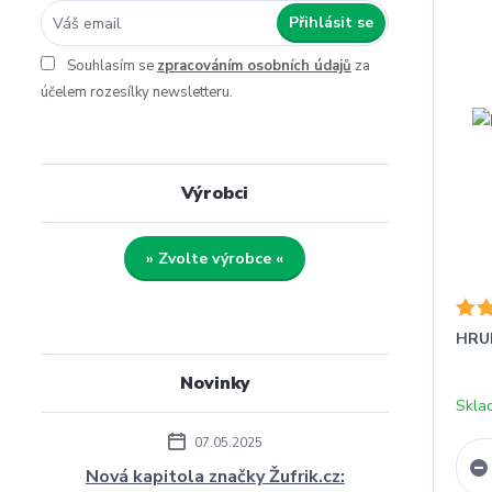
Přihlásit se
Souhlasím se
zpracováním osobních údajů
za
účelem rozesílky newsletteru.
Výrobci
» Zvolte výrobce «
HRU
Novinky
Skla
07.05.2025
Nová kapitola značky Žufrik.cz: