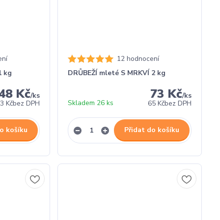
ení
12 hodnocení
1 kg
DRŮBEŽÍ mleté S MRKVÍ 2 kg
48 Kč
73 Kč
/
ks
/
ks
Skladem 26 ks
3 Kč
bez DPH
65 Kč
bez DPH
o košíku
Přidat do košíku