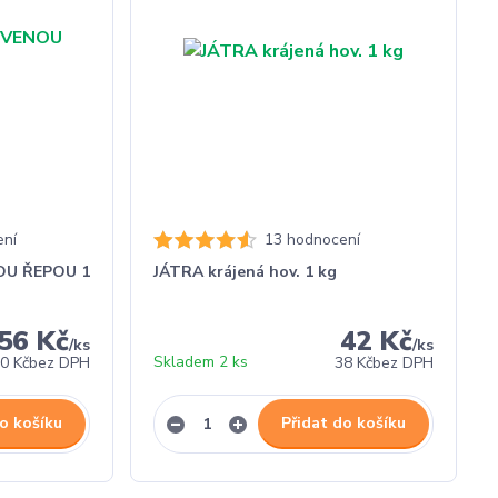
ení
13 hodnocení
OU ŘEPOU 1
JÁTRA krájená hov. 1 kg
56 Kč
42 Kč
/
ks
/
ks
Skladem 2 ks
0 Kč
bez DPH
38 Kč
bez DPH
o košíku
Přidat do košíku