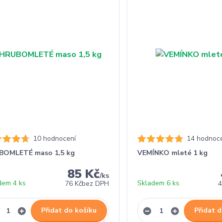
10 hodnocení
14 hodnoc
BOMLETÉ maso 1,5 kg
VEMÍNKO mleté 1 kg
85 Kč
/
ks
dem 4 ks
Skladem 6 ks
76 Kč
bez DPH
4
Přidat do košíku
Přidat d