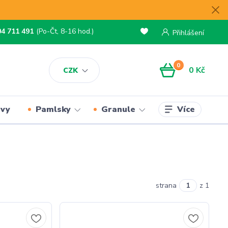
04 711 491
(Po-Čt, 8-16 hod.)
Přihlášení
0
0 Kč
CZK
Více
rvy
Pamlsky
Granule
strana
z 1